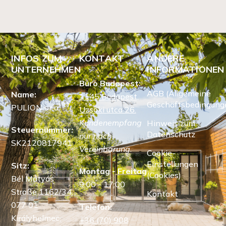
INFOS ZUM
KONTAKT
ANDERE
UNTERNEHMEN
INFORMATIONEN
Büro Budapest:
AGB (Allgemeine
Name:
1145 Budapest,
Geschäftsbedingung
PULION s.r.o.
Uzsoki utca 26.
Kundenempfang
Hinweis zum
Steuernummer:
Datenschutz
nur nach
SK2120817941
Vereinbarung.
Cookie-
Einstellungen
Sitz:
Montag - Freitag
(Cookies)
Bél Mátyás
9:00 - 17:00
Straße 1162/34,
Kontakt
077 01
Telefon:
Királyhelmec,
+36 (70) 908