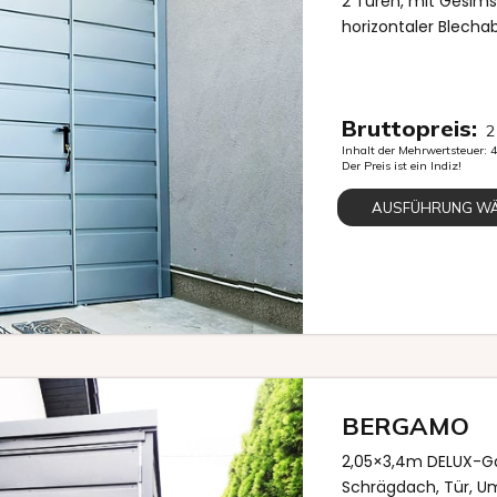
2 Türen, mit Gesims
horizontaler Blech
Bruttopreis:
2
Inhalt der Mehrwertsteuer:
Der Preis ist ein Indiz!
AUSFÜHRUNG W
BERGAMO
2,05×3,4m DELUX-Ga
Schrägdach, Tür, Um