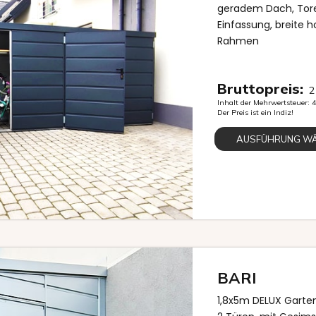
geradem Dach, Toren
Einfassung, breite h
Rahmen
Bruttopreis:
2
Inhalt der Mehrwertsteuer:
Der Preis ist ein Indiz!
AUSFÜHRUNG W
BARI
1,8x5m DELUX Garten