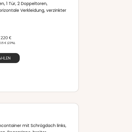
, 1 Tür, 2 Doppeltoren,
orizontale Verkleidung, verzinkter
 220
€
415
€
(23%).
ÄHLEN
container mit Schrägdach links,