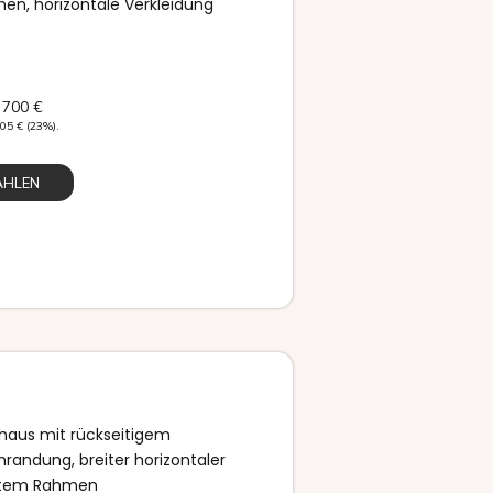
en, horizontale Verkleidung
 700
€
505
€
(23%).
ÄHLEN
aus mit rückseitigem
randung, breiter horizontaler
nktem Rahmen