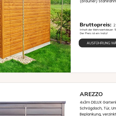
(brauner) Stahlrahm
Bruttopreis:
2
Inhalt der Mehrwertsteuer:
Der Preis ist ein Indiz!
AUSFÜHRUNG W
AREZZO
4x3m DELUX Gartenh
Schrägdach, Tür, Um
Beplankung, verzi