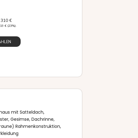
 310
€
619
€
(23%).
ÄHLEN
aus mit Satteldach,
nster, Gesimse, Dachrinne,
braune) Rahmenkonstruktion,
rkleidung