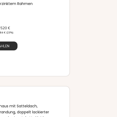
erzinktem Rahmen
 520
€
284
€
(23%).
ÄHLEN
aus mit Satteldach,
randung, doppelt lackierter