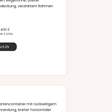
en, Regenrinne, breiter
abdeckung, verzinktem Rahmen
 400
€
449
€
(23%).
ÄHLEN
rtencontainer mit rückseitigem
randung, breiter horizontaler