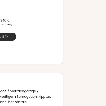
 240
€
419
€
(23%).
ÄHLEN
age / Vierfachgarage /
kseitigem Schrägdach, Kipptür,
inne, horizontale