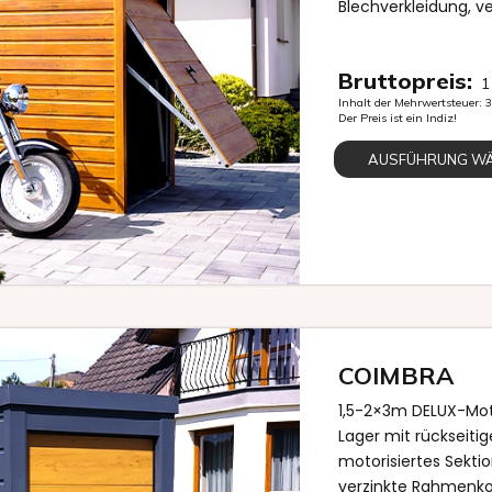
Blechverkleidung, v
Bruttopreis:
1
Inhalt der Mehrwertsteuer:
Der Preis ist ein Indiz!
AUSFÜHRUNG W
COIMBRA
1,5-2×3m DELUX-Mot
Lager mit rückseitig
motorisiertes Sektio
verzinkte Rahmenko