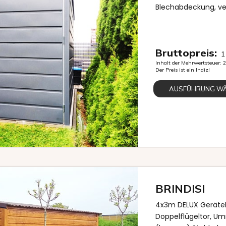
Blechabdeckung, v
Bruttopreis:
1
Inhalt der Mehrwertsteuer:
Der Preis ist ein Indiz!
AUSFÜHRUNG W
BRINDISI
4x3m DELUX Geräteh
Doppelflügeltor, Um