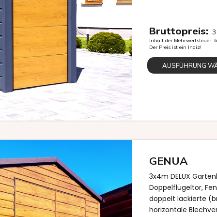
Bruttopreis:
3
Inhalt der Mehrwertsteuer:
Der Preis ist ein Indiz!
AUSFÜHRUNG W
GENUA
3x4m DELUX Gartenh
Doppelflügeltor, Fe
doppelt lackierte (
horizontale Blechve