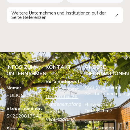
Weitere Unternehmen und Institutionen auf der
↗
Seite Referenzen
INFOS ZUM
KONTAKT
ANDERE
UNTERNEHMEN
INFORMATIONEN
Büro Budapest:
AGB (Allgemeine
Name:
1145 Budapest,
Geschäftsbedingung
PULION s.r.o.
Uzsoki utca 26.
Kundenempfang
Hinweis zum
Steuernummer:
Datenschutz
nur nach
SK2120817941
Vereinbarung.
Cookie-
Einstellungen
Sitz: