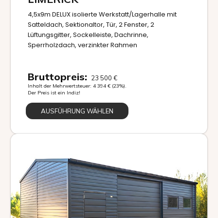
4,5x9m DELUX isolierte Werkstatt/Lagerhalle mit
Satteldach, Sektionaltor, Tür, 2 Fenster, 2
Lüftungsgitter, Sockelleiste, Dachrinne,
Sperrholzdach, verzinkter Rahmen
Bruttopreis:
23 500
€
Inhalt der Mehrwertsteuer:
4 394
€
(23%).
Der Preis ist ein Indiz!
AUSFÜHRUNG WÄHLEN