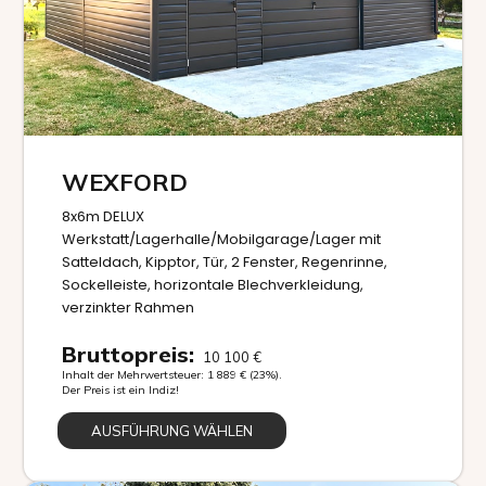
WEXFORD
8x6m DELUX
Werkstatt/Lagerhalle/Mobilgarage/Lager mit
Satteldach, Kipptor, Tür, 2 Fenster, Regenrinne,
Sockelleiste, horizontale Blechverkleidung,
verzinkter Rahmen
Bruttopreis:
10 100
€
Inhalt der Mehrwertsteuer:
1 889
€
(23%).
Der Preis ist ein Indiz!
AUSFÜHRUNG WÄHLEN