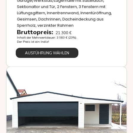
Garage/Werkstatt/Lagerhalle mit Satteldach,
Sektionaltor und Tür, 2 Fenstern, 3 Fenstern mit
Lüftungsgittern, Innentrennwand, Innentüröffnung,
Gesimsen, Dachrinnen, Dacheindeckung aus
Sperrholz, verzinkter Rahmen
Bruttopreis:
21 300
€
Inhalt der Mehrwertsteuer:
3 983
€
(23%).
Der Preis ist ein Indiz!
AUSFÜHRUNG WÄHLEN