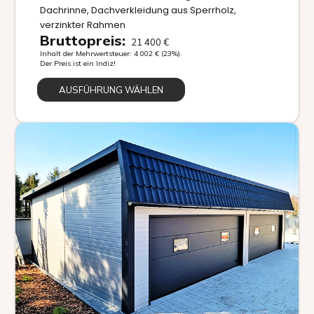
Dachrinne, Dachverkleidung aus Sperrholz,
verzinkter Rahmen
Bruttopreis:
21 400
€
Inhalt der Mehrwertsteuer:
4 002
€
(23%).
Der Preis ist ein Indiz!
AUSFÜHRUNG WÄHLEN