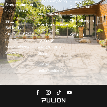
Kundenempfang
Hinweis zum
Steuernummer:
Datenschutz
nur nach
SK2120817941
Vereinbarung.
Cookie-
Einstellungen
Sitz:
Montag - Freitag
(Cookies)
Bél Mátyás
9:00 - 17:00
Straße 1162/34,
Kontakt
077 01
Telefon:
Királyhelmec,
+36 (70) 908
Slowakei
6695
E-Mail:
hello@pulion.hu