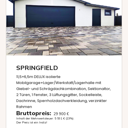
SPRINGFIELD
11,5×6,5m DELUX isolierte
Mobilgarage+Lager/Werkstatt/Lagerhalle mit
Giebel- und Schrägdachkombination, Sektionaltor,
2 Türen, 1 Fenster, 3 Lüftungsgitter, Sockelleiste,
Dachrinne, Sperrholzdachverkleidung, verzinkter
Rahmen
Bruttopreis:
29 900
€
Inhalt der Mehrwertsteuer:
5 591
€
(23%).
Der Preis ist ein Indiz!