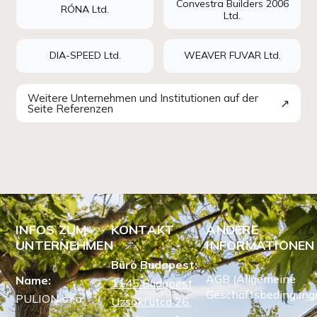
Convestra Builders 2006
RÓNA Ltd.
Ltd.
DIA-SPEED Ltd.
WEAVER FUVAR Ltd.
Weitere Unternehmen und Institutionen auf der
↗
Seite Referenzen
INFOS ZUM
KONTAKT
ANDERE
UNTERNEHMEN
INFORMATIONEN
Büro Budapest:
AGB (Allgemeine
Name:
1145 Budapest,
Geschäftsbedingung
PULION s.r.o.
Uzsoki utca 26.