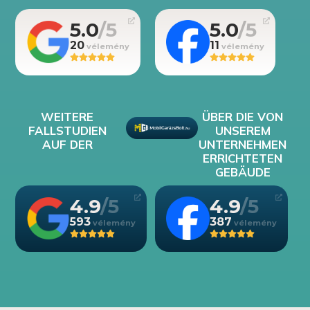
5.0
5.0
20
11
WEITERE
ÜBER DIE VON
FALLSTUDIEN
UNSEREM
AUF DER
UNTERNEHMEN
ERRICHTETEN
GEBÄUDE
4.9
4.9
593
387