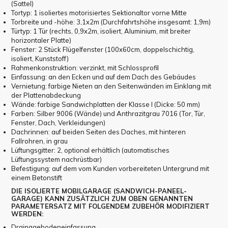
(Sattel)
Tortyp: 1 isoliertes motorisiertes Sektionaltor vorne Mitte
Torbreite und -höhe: 3,1x2m (Durchfahrtshöhe insgesamt: 1,9m)
Türtyp: 1 Tür (rechts, 0,9x2m, isoliert, Aluminium, mit breiter
horizontaler Platte)
Fenster: 2 Stück Flügelfenster (100x60cm, doppelschichtig,
isoliert, Kunststoff)
Rahmenkonstruktion: verzinkt, mit Schlossprofil
Einfassung: an den Ecken und auf dem Dach des Gebäudes
Vernietung: farbige Nieten an den Seitenwänden im Einklang mit
der Plattenabdeckung
Wände: farbige Sandwichplatten der Klasse I (Dicke: 50 mm)
Farben: Silber 9006 (Wände) und Anthrazitgrau 7016 (Tor, Tür,
Fenster, Dach, Verkleidungen)
Dachrinnen: auf beiden Seiten des Daches, mit hinteren
Fallrohren, in grau
Lüftungsgitter: 2, optional erhältlich (automatisches
Lüftungssystem nachrüstbar)
Befestigung: auf dem vom Kunden vorbereiteten Untergrund mit
einem Betonstift
DIE ISOLIERTE MOBILGARAGE (SANDWICH-PANEEL-
GARAGE) KANN ZUSÄTZLICH ZUM OBEN GENANNTEN
PARAMETERSATZ MIT FOLGENDEM ZUBEHÖR MODIFIZIERT
WERDEN:
Drainagebodeneinfassung