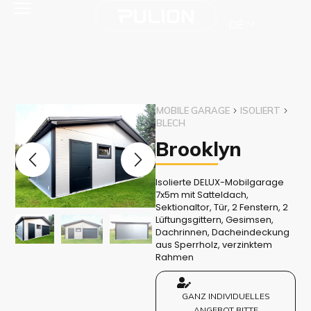
DE
MOBILE GARAGE
ISOLIERT
BLECH
Brooklyn
Isolierte DELUX-Mobilgarage
7x5m mit Satteldach,
Sektionaltor, Tür, 2 Fenstern, 2
Lüftungsgittern, Gesimsen,
Dachrinnen, Dacheindeckung
aus Sperrholz, verzinktem
Rahmen
GANZ INDIVIDUELLES
ANGEBOT BITTE