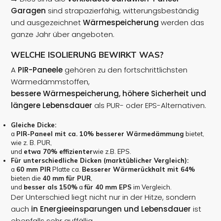
Garagen
sind strapazierfähig, witterungsbeständig
und ausgezeichnet
Wärmespeicherung
werden das
ganze Jahr über angeboten.
WELCHE ISOLIERUNG BEWIRKT WAS?
A
PIR-Paneele
gehören zu den fortschrittlichsten
Wärmedämmstoffen,
bessere Wärmespeicherung, höhere Sicherheit und
längere Lebensdauer
als PUR- oder EPS-Alternativen.
Gleiche Dicke:
a
PIR-Paneel mit ca. 10% besserer Wärmedämmung
bietet,
wie z. B. PUR,
und
etwa 70% effizienter
wie z.B. EPS.
Für unterschiedliche Dicken (marktüblicher Vergleich):
a
60 mm PIR
Platte ca.
Besserer Wärmerückhalt mit 64%
bieten die
40 mm für PUR
,
und
besser als 150%
a
für 40 mm EPS
im Vergleich.
Der Unterschied liegt nicht nur in der Hitze, sondern
auch
in Energieeinsparungen und Lebensdauer
ist
ebenfalls sehr auffällig.