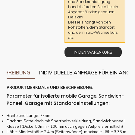
und Sonderanfertigung
handelt, fordern Sie bitte ein
Angebot für den genauen
Preis an!
Der Preis hängt von den
Rohstoffen, dem Standort
und dem Euro-Wechselkurs
ab.
IN DEN WARENKORB
SCHREIBUNG
INDIVIDUELLE ANFRAGE FÜR EIN ANGE
PRODUKTMERKMALE UND BESCHREIBUNG:
Parameter für isolierte mobile Garage, Sandwich-
Paneel-Garage mit Standardeinstellungen:
Breite und Länge: 7x5m
Dachart: Satteldach mit Sperrholzverkleidung, Sandwichpaneel
Klasse I (Dicke: 50mm - 100mm auch gegen Aufpreis erhältlich)
Höhe: Mindesthöhe 2,4 m (Seitenwände), maximale Höhe 3,35 m