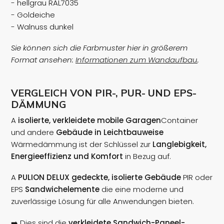
- hellgrau RAL7035
- Goldeiche
- Walnuss dunkel
Sie können sich die Farbmuster hier in größerem
Format ansehen:
Informationen zum Wandaufbau
.
VERGLEICH VON PIR-, PUR- UND EPS-
DÄMMUNG
A
isolierte, verkleidete mobile Garagen
Container
und andere
Gebäude in Leichtbauweise
Wärmedämmung ist der Schlüssel zur
Langlebigkeit,
Energieeffizienz und Komfort
in Bezug auf.
A
PULION DELUX gedeckte, isolierte Gebäude
PIR oder
EPS
Sandwichelemente
die eine moderne und
zuverlässige Lösung für alle Anwendungen bieten.
➡️ Dies sind die
verkleidete Sandwich-Paneel-