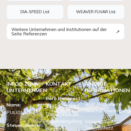
DIA-SPEED Ltd.
WEAVER FUVAR Ltd.
Weitere Unternehmen und Institutionen auf der
↗
Seite Referenzen
INFOS ZUM
KONTAKT
ANDERE
UNTERNEHMEN
INFORMATIONEN
Büro Budapest:
AGB (Allgemeine
Name:
1145 Budapest,
Geschäftsbedingung
PULION s.r.o.
Uzsoki utca 26.
Kundenempfang
Hinweis zum
Steuernummer:
Datenschutz
nur nach