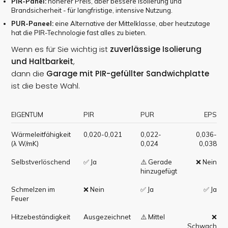
PIR-Panel:
höherer Preis, aber bessere Isolierung und
Brandsicherheit - für langfristige, intensive Nutzung.
PUR-Paneel:
eine Alternative der Mittelklasse, aber heutzutage
hat die PIR-Technologie fast alles zu bieten.
Wenn es für Sie wichtig ist
zuverlässige Isolierung
und Haltbarkeit
,
dann die
Garage mit PIR-gefüllter Sandwichplatte
ist die beste Wahl.
EIGENTUM
PIR
PUR
EPS
Wärmeleitfähigkeit
0,020-0,021
0,022-
0,036-
(λ W/mK)
0,024
0,038
Selbstverlöschend
✅ Ja
⚠️ Gerade
❌ Nein
hinzugefügt
Schmelzen im
❌ Nein
✅ Ja
✅ Ja
Feuer
Hitzebeständigkeit
Ausgezeichnet
⚠️ Mittel
❌
Schwach