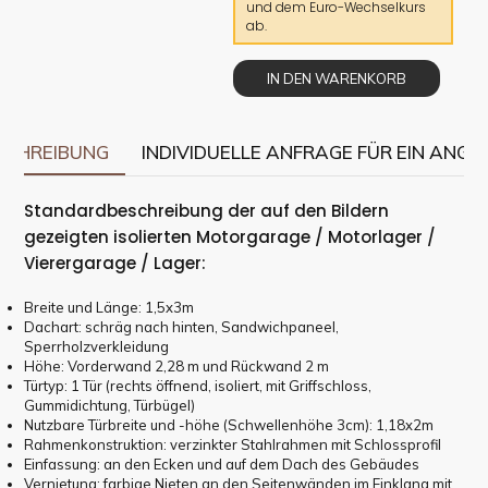
und dem Euro-Wechselkurs
ab.
IN DEN WARENKORB
SCHREIBUNG
INDIVIDUELLE ANFRAGE FÜR EIN ANGE
Standardbeschreibung der auf den Bildern
gezeigten isolierten Motorgarage / Motorlager /
Vierergarage / Lager:
Breite und Länge: 1,5x3m
Dachart: schräg nach hinten, Sandwichpaneel,
Sperrholzverkleidung
Höhe: Vorderwand 2,28 m und Rückwand 2 m
Türtyp: 1 Tür (rechts öffnend, isoliert, mit Griffschloss,
Gummidichtung, Türbügel)
Nutzbare Türbreite und -höhe (Schwellenhöhe 3cm): 1,18x2m
Rahmenkonstruktion: verzinkter Stahlrahmen mit Schlossprofil
Einfassung: an den Ecken und auf dem Dach des Gebäudes
Vernietung: farbige Nieten an den Seitenwänden im Einklang mit