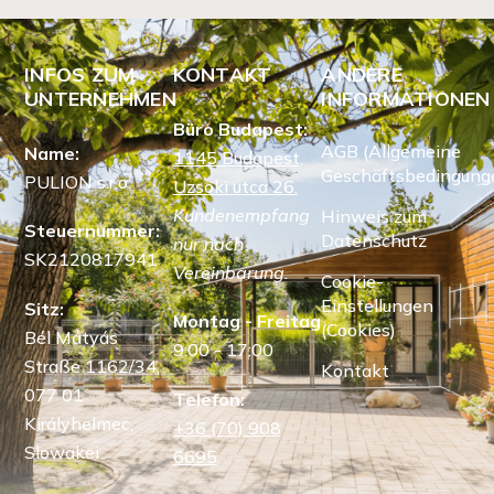
INFOS ZUM
KONTAKT
ANDERE
UNTERNEHMEN
INFORMATIONEN
Büro Budapest:
AGB (Allgemeine
Name:
1145 Budapest,
Geschäftsbedingung
PULION s.r.o.
Uzsoki utca 26.
Kundenempfang
Hinweis zum
Steuernummer:
Datenschutz
nur nach
SK2120817941
Vereinbarung.
Cookie-
Einstellungen
Sitz:
Montag - Freitag
(Cookies)
Bél Mátyás
9:00 - 17:00
Straße 1162/34,
Kontakt
077 01
Telefon:
Királyhelmec,
+36 (70) 908
Slowakei
6695