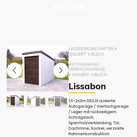
DE
LAGERUNG IM GARTEN
ISOLIERT
BLECH
AUTOGARAGE /
VIERFACHGARAGE
ISOLIERT
BLECH
Lissabon
1,5-2x3m DELUX isolierte
Autogarage / Vierfachgarage
/ Lager mit rückseitigem
Schrägdach,
Sperrholzverkleidung, Tür,
Dachrinne, Sockel, verzinkte
Rahmenkonstruktion