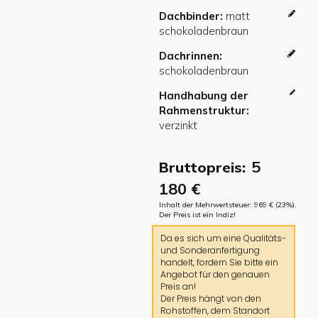
Dachbinder
Dachrinnen
Handhabung der
Rahmenstruktur
5
Bruttopreis:
180
€
Inhalt der Mehrwertsteuer:
969
€
(23%).
Der Preis ist ein Indiz!
Da es sich um eine Qualitäts-
und Sonderanfertigung
handelt, fordern Sie bitte ein
Angebot für den genauen
Preis an!
Der Preis hängt von den
Rohstoffen, dem Standort