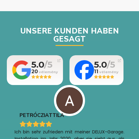
UNSERE KUNDEN HABEN
GESAGT
5.0
5.0
20
11
PETRÓCZI
ATTILA
Ich bin sehr zufrieden mit meiner DELUX-Garage.
Installation im Jahr 2020, aber sie sieht aus, als