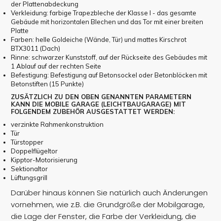
der Plattenabdeckung
Verkleidung: farbige Trapezbleche der Klasse I - das gesamte
Gebäude mit horizontalen Blechen und das Tor mit einer breiten
Platte
Farben: helle Goldeiche (Wände, Tür) und mattes Kirschrot
BTX3011 (Dach)
Rinne: schwarzer Kunststoff, auf der Rückseite des Gebäudes mit
1 Ablauf auf der rechten Seite
Befestigung: Befestigung auf Betonsockel oder Betonblöcken mit
Betonstiften (15 Punkte)
ZUSÄTZLICH ZU DEN OBEN GENANNTEN PARAMETERN
KANN DIE MOBILE GARAGE (LEICHTBAUGARAGE) MIT
FOLGENDEM ZUBEHÖR AUSGESTATTET WERDEN:
verzinkte Rahmenkonstruktion
Tür
Türstopper
Doppelflügeltor
Kipptor-Motorisierung
Sektionaltor
Lüftungsgrill
Darüber hinaus können Sie natürlich auch Änderungen
vornehmen, wie z.B. die Grundgröße der Mobilgarage,
die Lage der Fenster, die Farbe der Verkleidung, die