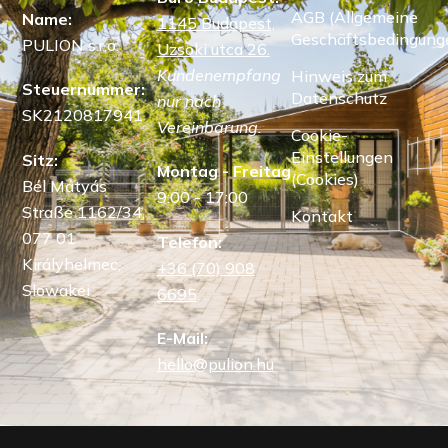
AGB (Allgemeine
Name:
1145 Budapest,
Geschäftsbedingung
PULION s.r.o.
Uzsoki utca 26.
Kundenempfang
Hinweis zum
Steuernummer:
Datenschutz
nur nach
SK2120817941
Vereinbarung.
Cookie-
Einstellungen
Sitz:
Montag - Freitag
(Cookies)
Bél Mátyás
9:00 - 17:00
Straße 1162/34,
Kontakt
077 01
Telefon:
Királyhelmec,
+36 (70) 908
Slowakei
6695
E-Mail:
hello@pulion.hu