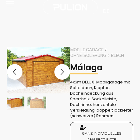
DE
MOBILE GARAGE
OHNE ISOLIERUNG
BLECH
Málaga
4x6m DELUX-Mobilgarage mit
Satteldach, Kipptor,
Dacheindeckung aus
Sperrholz, Sockelleiste,
Dachrinne, horizontale
Verkleidung, doppelt lackierter
(schwarzer) Rahmen
GANZ INDIVIDUELLES
ANGEBOT BITTE