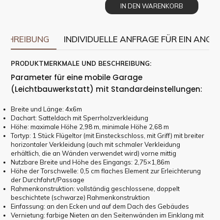
IN DEN WARENKORB
SCHREIBUNG
INDIVIDUELLE ANFRAGE FÜR EIN ANGE
PRODUKTMERKMALE UND BESCHREIBUNG:
Parameter für eine mobile Garage
(Leichtbauwerkstatt) mit Standardeinstellungen:
Breite und Länge: 4x6m
Dachart: Satteldach mit Sperrholzverkleidung
Höhe: maximale Höhe 2,98 m, minimale Höhe 2,68 m
Tortyp: 1 Stück Flügeltor (mit Einsteckschloss, mit Griff) mit breiter
horizontaler Verkleidung (auch mit schmaler Verkleidung
erhältlich, die an Wänden verwendet wird) vorne mittig
Nutzbare Breite und Höhe des Eingangs: 2,75×1,86m
Höhe der Torschwelle: 0,5 cm flaches Element zur Erleichterung
der Durchfahrt/Passage
Rahmenkonstruktion: vollständig geschlossene, doppelt
beschichtete (schwarze) Rahmenkonstruktion
Einfassung: an den Ecken und auf dem Dach des Gebäudes
Vernietung: farbige Nieten an den Seitenwänden im Einklang mit