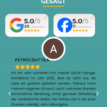
GESAGT
5.0
5.0
20
11
PETRÓCZI
ATTILA
Ich bin sehr zufrieden mit meiner DELUX-Garage.
Installation im Jahr 2020, aber sie sieht aus, als
wäre sie gestern geliefert worden. Gebaut nach
meinem eigenen Entwurf, nach mehreren Runden
konstruktiver Beratung, unter genauer Einhaltung
der vereinbarten Maße. Der Einbau war in ein paar
Stunden erledigt, sehr reibungslos.