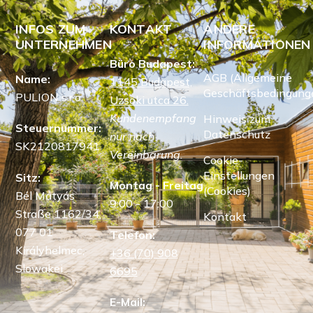
INFOS ZUM
KONTAKT
ANDERE
UNTERNEHMEN
INFORMATIONEN
Büro Budapest:
AGB (Allgemeine
Name:
1145 Budapest,
Geschäftsbedingung
PULION s.r.o.
Uzsoki utca 26.
Kundenempfang
Hinweis zum
Steuernummer:
Datenschutz
nur nach
SK2120817941
Vereinbarung.
Cookie-
Einstellungen
Sitz:
Montag - Freitag
(Cookies)
Bél Mátyás
9:00 - 17:00
Straße 1162/34,
Kontakt
077 01
Telefon:
Királyhelmec,
+36 (70) 908
Slowakei
6695
E-Mail: