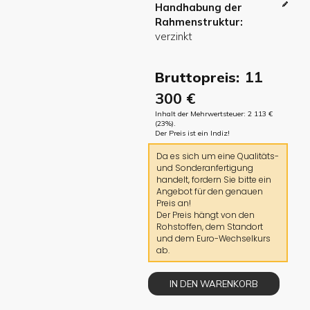
Handhabung der
Rahmenstruktur
11
Bruttopreis:
300
€
Inhalt der Mehrwertsteuer:
2 113
€
(23%).
Der Preis ist ein Indiz!
Da es sich um eine Qualitäts-
und Sonderanfertigung
handelt, fordern Sie bitte ein
Angebot für den genauen
Preis an!
Der Preis hängt von den
Rohstoffen, dem Standort
und dem Euro-Wechselkurs
ab.
IN DEN WARENKORB