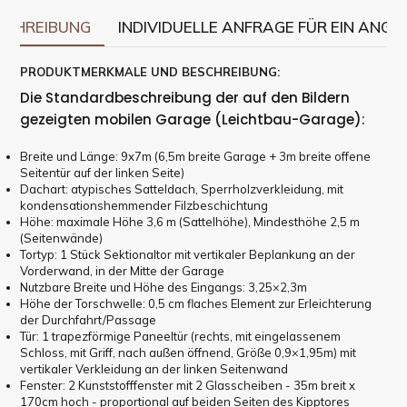
SCHREIBUNG
INDIVIDUELLE ANFRAGE FÜR EIN ANGE
PRODUKTMERKMALE UND BESCHREIBUNG:
Die Standardbeschreibung der auf den Bildern
gezeigten mobilen Garage (Leichtbau-Garage):
Breite und Länge: 9x7m (6,5m breite Garage + 3m breite offene
Seitentür auf der linken Seite)
Dachart: atypisches Satteldach, Sperrholzverkleidung, mit
kondensationshemmender Filzbeschichtung
Höhe: maximale Höhe 3,6 m (Sattelhöhe), Mindesthöhe 2,5 m
(Seitenwände)
Tortyp: 1 Stück Sektionaltor mit vertikaler Beplankung an der
Vorderwand, in der Mitte der Garage
Nutzbare Breite und Höhe des Eingangs: 3,25×2,3m
Höhe der Torschwelle: 0,5 cm flaches Element zur Erleichterung
der Durchfahrt/Passage
Tür: 1 trapezförmige Paneeltür (rechts, mit eingelassenem
Schloss, mit Griff, nach außen öffnend, Größe 0,9×1,95m) mit
vertikaler Verkleidung an der linken Seitenwand
Fenster: 2 Kunststofffenster mit 2 Glasscheiben - 35m breit x
170cm hoch - proportional auf beiden Seiten des Kipptores