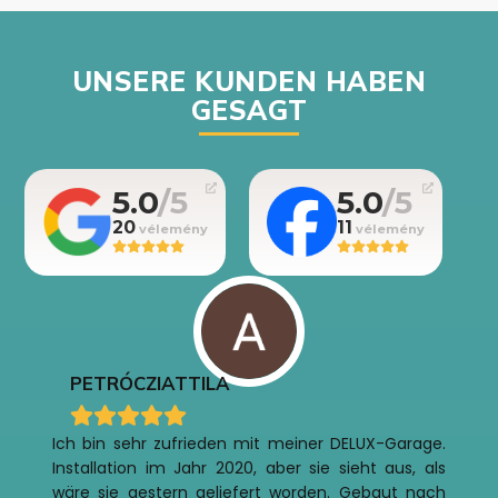
UNSERE KUNDEN HABEN
GESAGT
5.0
5.0
20
11
PETRÓCZI
ATTILA
Ich bin sehr zufrieden mit meiner DELUX-Garage.
Installation im Jahr 2020, aber sie sieht aus, als
wäre sie gestern geliefert worden. Gebaut nach