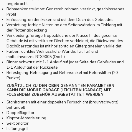
angebracht
Rahmenkonstruktion: Ganzstahlrahmen, verzinkt, geschlossenes
Profil
Einfassung: an den Ecken und auf dem Dach des Gebäudes
Vernietung: farbige Nieten an den Seitenwänden im Einklang mit
der Plattenabdeckung
Verkleidung: farbige Trapezbleche der Klasse I - das gesamte
Gebäude ist mit vertikalen Blechen verkleidet, die Rückwand des
Dachüberstandes ist mit horizontalen Gitterpaneelen verkleidet
Farben: dunkles Walnussholz (Wände, Tür, Tür) und
mattschwarzes BTX9005 (Dach)
Rinne: schwarz, mit 1-1 Ablauf auf jeder Seite des Gebäudes und
1-1 Ablauf auf der Rückseite
Befestigung: Befestigung auf Betonsockel mit Betonstiften (20
Punkte)
ZUSÄTZLICH ZU DEN OBEN GENANNTEN PARAMETERN
KANN DIE MOBILE GARAGE (LEICHTBAUGARAGE) MIT
FOLGENDEM ZUBEHÖR AUSGESTATTET WERDEN:
Stahlrahmen mit einer doppelten Farbschicht (braun/schwarz)
behandelt
Doppelflügeltor
Kipptor-Motorisierung
Sektionaltor
Lüftungsgrill