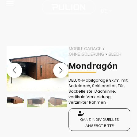
DE
MOBILE GARAGE
OHNE ISOLIERUNG
BLECH
Mondragón
DELUX-Mobilgarage 9x7m, mit
Satteldach, Sektionaltor, Tür,
Sockelleiste, Dachrinne,
vertikale Verkleidung,
verzinkter Rahmen
GANZ INDIVIDUELLES
ANGEBOT BITTE