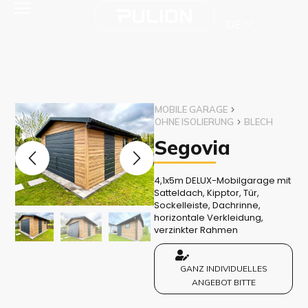
DE
MOBILE GARAGE
OHNE ISOLIERUNG
BLECH
Segovia
4,1x5m DELUX-Mobilgarage mit
Satteldach, Kipptor, Tür,
Sockelleiste, Dachrinne,
horizontale Verkleidung,
verzinkter Rahmen
GANZ INDIVIDUELLES
ANGEBOT BITTE