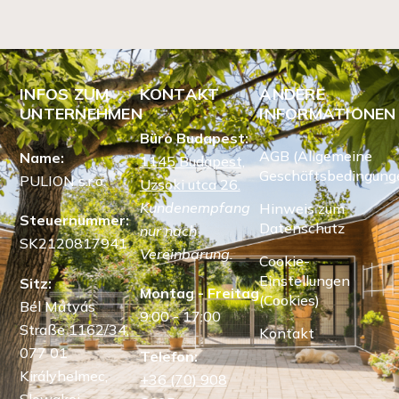
INFOS ZUM
KONTAKT
ANDERE
UNTERNEHMEN
INFORMATIONEN
Büro Budapest:
AGB (Allgemeine
Name:
1145 Budapest,
Geschäftsbedingung
PULION s.r.o.
Uzsoki utca 26.
Kundenempfang
Hinweis zum
Steuernummer:
Datenschutz
nur nach
SK2120817941
Vereinbarung.
Cookie-
Einstellungen
Sitz:
Montag - Freitag
(Cookies)
Bél Mátyás
9:00 - 17:00
Straße 1162/34,
Kontakt
077 01
Telefon:
Királyhelmec,
+36 (70) 908
Slowakei