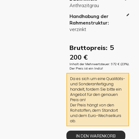
Handhabung der
Rahmenstruktur
5
Bruttopreis:
200
€
Inhalt der Mehrwertsteuer:
972
€
(23%).
Der Preis ist ein Indiz!
Da es sich um eine Qualitäts-
und Sonderanfertigung
handelt, fordern Sie bitte ein
Angebot für den genauen
Preis an!
Der Preis hängt von den
Rohstoffen, dem Standort
und dem Euro-Wechselkurs
ab.
IN DEN WARENKORB