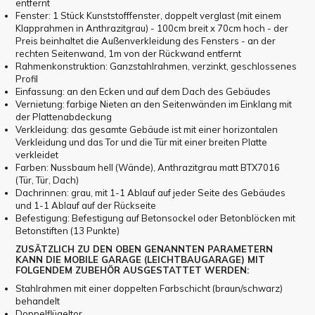
entfernt
Fenster: 1 Stück Kunststofffenster, doppelt verglast (mit einem
Klapprahmen in Anthrazitgrau) - 100cm breit x 70cm hoch - der
Preis beinhaltet die Außenverkleidung des Fensters - an der
rechten Seitenwand, 1m von der Rückwand entfernt
Rahmenkonstruktion: Ganzstahlrahmen, verzinkt, geschlossenes
Profil
Einfassung: an den Ecken und auf dem Dach des Gebäudes
Vernietung: farbige Nieten an den Seitenwänden im Einklang mit
der Plattenabdeckung
Verkleidung: das gesamte Gebäude ist mit einer horizontalen
Verkleidung und das Tor und die Tür mit einer breiten Platte
verkleidet
Farben: Nussbaum hell (Wände), Anthrazitgrau matt BTX7016
(Tür, Tür, Dach)
Dachrinnen: grau, mit 1-1 Ablauf auf jeder Seite des Gebäudes
und 1-1 Ablauf auf der Rückseite
Befestigung: Befestigung auf Betonsockel oder Betonblöcken mit
Betonstiften (13 Punkte)
ZUSÄTZLICH ZU DEN OBEN GENANNTEN PARAMETERN
KANN DIE MOBILE GARAGE (LEICHTBAUGARAGE) MIT
FOLGENDEM ZUBEHÖR AUSGESTATTET WERDEN:
Stahlrahmen mit einer doppelten Farbschicht (braun/schwarz)
behandelt
Doppelflügeltor