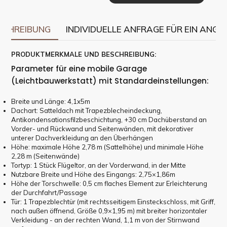
SCHREIBUNG
INDIVIDUELLE ANFRAGE FÜR EIN ANGE
PRODUKTMERKMALE UND BESCHREIBUNG:
Parameter für eine mobile Garage
(Leichtbauwerkstatt) mit Standardeinstellungen:
Breite und Länge: 4,1x5m
Dachart: Satteldach mit Trapezblecheindeckung,
Antikondensationsfilzbeschichtung, +30 cm Dachüberstand an
Vorder- und Rückwand und Seitenwänden, mit dekorativer
unterer Dachverkleidung an den Überhängen
Höhe: maximale Höhe 2,78 m (Sattelhöhe) und minimale Höhe
2,28 m (Seitenwände)
Tortyp: 1 Stück Flügeltor, an der Vorderwand, in der Mitte
Nutzbare Breite und Höhe des Eingangs: 2,75×1,86m
Höhe der Torschwelle: 0,5 cm flaches Element zur Erleichterung
der Durchfahrt/Passage
Tür: 1 Trapezblechtür (mit rechtsseitigem Einsteckschloss, mit Griff,
nach außen öffnend, Größe 0,9×1,95 m) mit breiter horizontaler
Verkleidung - an der rechten Wand, 1,1 m von der Stirnwand