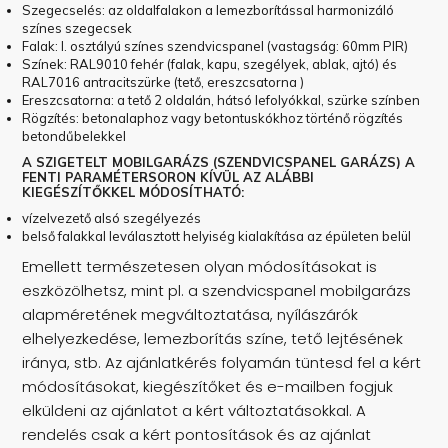
Szegecselés: az oldalfalakon a lemezborítással harmonizáló
színes szegecsek
Falak: I. osztályú színes szendvicspanel (vastagság: 60mm PIR)
Színek: RAL9010 fehér (falak, kapu, szegélyek, ablak, ajtó) és
RAL7016 antracitszürke (tető, ereszcsatorna )
Ereszcsatorna: a tető 2 oldalán, hátsó lefolyókkal, szürke színben
Rögzítés: betonalaphoz vagy betontuskókhoz történő rögzítés
betondűbelekkel
A SZIGETELT MOBILGARÁZS (SZENDVICSPANEL GARÁZS) A
FENTI PARAMÉTERSORON KÍVÜL AZ ALÁBBI
KIEGÉSZÍTŐKKEL MÓDOSÍTHATÓ:
vízelvezető alsó szegélyezés
belső falakkal leválasztott helyiség kialakítása az épületen belül
Emellett természetesen olyan módosításokat is
eszközölhetsz, mint pl. a szendvicspanel mobilgarázs
alapméretének megváltoztatása, nyílászárók
elhelyezkedése, lemezborítás színe, tető lejtésének
iránya, stb. Az ajánlatkérés folyamán tüntesd fel a kért
módosításokat, kiegészítőket és e-mailben fogjuk
elküldeni az ajánlatot a kért változtatásokkal. A
rendelés csak a kért pontosítások és az ajánlat