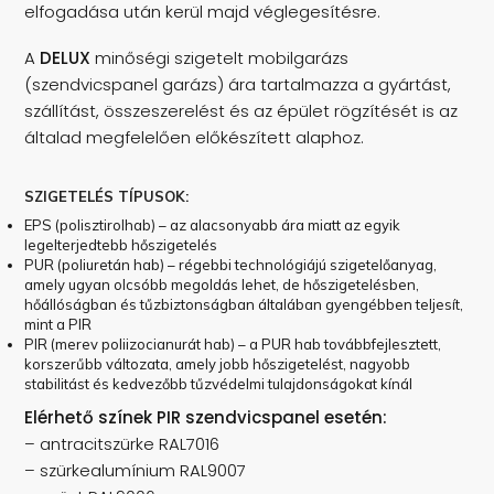
elfogadása után kerül majd véglegesítésre.
A
DELUX
minőségi szigetelt mobilgarázs
(szendvicspanel garázs) ára tartalmazza a gyártást,
szállítást, összeszerelést és az épület rögzítését is az
általad megfelelően előkészített alaphoz.
SZIGETELÉS TÍPUSOK:
EPS (polisztirolhab) – az alacsonyabb ára miatt az egyik
legelterjedtebb hőszigetelés
PUR (poliuretán hab) – régebbi technológiájú szigetelőanyag,
amely ugyan olcsóbb megoldás lehet, de hőszigetelésben,
hőállóságban és tűzbiztonságban általában gyengébben teljesít,
mint a PIR
PIR (merev poliizocianurát hab) – a PUR hab továbbfejlesztett,
korszerűbb változata, amely jobb hőszigetelést, nagyobb
stabilitást és kedvezőbb tűzvédelmi tulajdonságokat kínál
Elérhető színek PIR szendvicspanel esetén:
– antracitszürke RAL7016
– szürkealumínium RAL9007