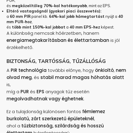
PUR,
és
megközelítőleg 70%-kal hatékonyabb
, mint az EPS.
Eltérő vastagságnál (gyakori piaci összevetés):
a
60 mm PIR
panel kb.
64%-kal jobb hőmegtartást
nyújt a
40
mm PUR-hoz
,
és
több mint 150%-kal jobbat
a
40 mm EPS-hez
képest.
A különbség nemcsak hőérzetben, hanem
energiamegtakarításban és élettartamban
is jól
érzékelhető.
BIZTONSÁG, TARTÓSSÁG, TŰZÁLLÓSÁG
A
PIR technológia
további előnye, hogy
önkioltó
,
nem
olvad meg
, és
stabil marad magas hőhatás alatt
is,
míg a
PUR
és
EPS
anyagok tűz esetén
megolvadhatnak vagy éghetnek
.
Ez a tulajdonság különösen fontos
fémlemez
burkolatú, zárt szerkezetű épületeknél
,
ahol a
tűzbiztonság, szilárdság és hosszú
élettartam
kulcsfontosságú.