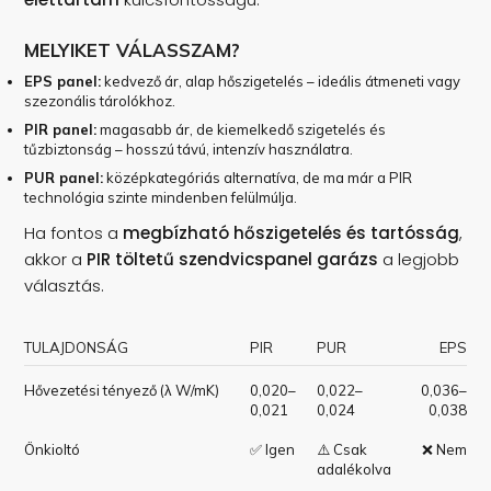
MELYIKET VÁLASSZAM?
EPS panel:
kedvező ár, alap hőszigetelés – ideális átmeneti vagy
szezonális tárolókhoz.
PIR panel:
magasabb ár, de kiemelkedő szigetelés és
tűzbiztonság – hosszú távú, intenzív használatra.
PUR panel:
középkategóriás alternatíva, de ma már a PIR
technológia szinte mindenben felülmúlja.
Ha fontos a
megbízható hőszigetelés és tartósság
,
akkor a
PIR töltetű szendvicspanel garázs
a legjobb
választás.
TULAJDONSÁG
PIR
PUR
EPS
Hővezetési tényező (λ W/mK)
0,020–
0,022–
0,036–
0,021
0,024
0,038
Önkioltó
✅ Igen
⚠️ Csak
❌ Nem
adalékolva