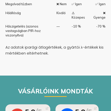
Megolvad tűzben
❌ Nem
✅ Igen
✅ Igen
Hőállóság
Kiváló
⚠️
❌
Közepes
Gyenge
Hőszigetelés (azonos
—
-10 %
-70 %
vastagságban PIR-hoz
viszonyítva)
Az adatok iparági átlagértékek, a gyártói λ-értékek kis
mértékben eltérhetnek.
VÁSÁRLÓINK MONDTÁK