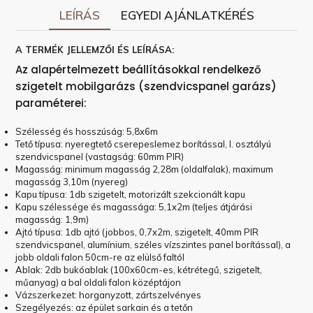
LEÍRÁS
EGYEDI AJÁNLATKÉRÉS
A TERMÉK JELLEMZŐI ÉS LEÍRÁSA:
Az alapértelmezett beállításokkal rendelkező
szigetelt mobilgarázs (szendvicspanel garázs)
paraméterei:
Szélesség és hosszúság: 5,8x6m
Tető típusa: nyeregtető cserepeslemez borítással, I. osztályú
szendvicspanel (vastagság: 60mm PIR)
Magasság: minimum magasság 2,28m (oldalfalak), maximum
magasság 3,10m (nyereg)
Kapu típusa: 1db szigetelt, motorizált szekcionált kapu
Kapu szélessége és magassága: 5,1x2m (teljes átjárási
magasság: 1,9m)
Ajtó típusa: 1db ajtó (jobbos, 0,7x2m, szigetelt, 40mm PIR
szendvicspanel, alumínium, széles vízszintes panel borítással), a
jobb oldali falon 50cm-re az elülső faltól
Ablak: 2db bukóablak (100x60cm-es, kétrétegű, szigetelt,
műanyag) a bal oldali falon középtájon
Vázszerkezet: horganyzott, zártszelvényes
Szegélyezés: az épület sarkain és a tetőn