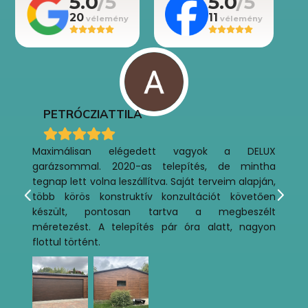
5.0
5.0
20
11
PETRÓCZI
ATTILA
Maximálisan elégedett vagyok a DELUX
garázsommal. 2020-as telepítés, de mintha
tegnap lett volna leszállítva. Saját terveim alapján,
több körös konstruktív konzultációt követően
készült, pontosan tartva a megbeszélt
méretezést. A telepítés pár óra alatt, nagyon
flottul történt.