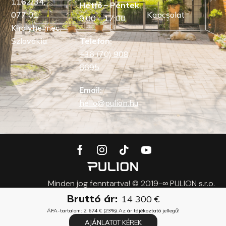
1162/34,
Hétfő – Péntek
Kapcsolat
077 01
9:00 – 17:00
Királyhelmec,
Szlovákia
Telefon:
+36 (70) 908
6695
Email:
hello@pulion.hu
Minden jog fenntartva! © 2019-∞ PULION s.r.o.
Bruttó ár:
14 300
€
ÁFA-tartalom:
2 674
€
(23%).
Az ár tájékoztató jellegű!
AJÁNLATOT KÉREK