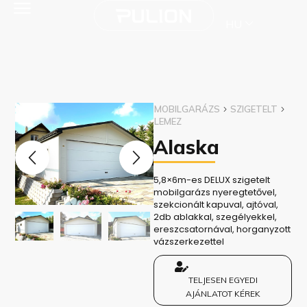
HU
MOBILGARÁZS
SZIGETELT
LEMEZ
Alaska
5,8×6m-es DELUX szigetelt
mobilgarázs nyeregtetővel,
szekcionált kapuval, ajtóval,
2db ablakkal, szegélyekkel,
ereszcsatornával, horganyzott
vázszerkezettel
TELJESEN EGYEDI
AJÁNLATOT KÉREK