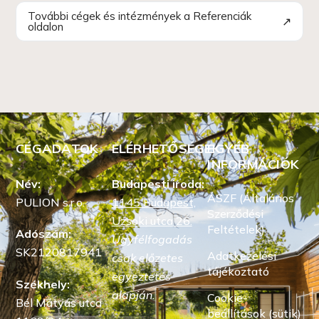
További cégek és intézmények a Referenciák
↗
oldalon
CÉGADATOK
ELÉRHETŐSÉGEK
EGYÉB
INFORMÁCIÓK
Név:
Budapesti iroda:
ÁSZF (Általános
PULION s.r.o.
1145 Budapest,
Szerződési
Uzsoki utca 26.
Feltételek)
Adószám:
Ügyfélfogadás
SK2120817941
Adatkezelési
csak előzetes
tájékoztató
egyeztetés
Székhely:
alapján.
Cookie-
Bél Mátyás utca
beállítások (sütik)