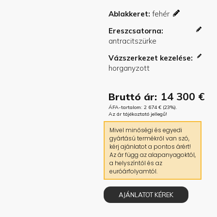
Ablakkeret
Ereszcsatorna
Vázszerkezet kezelése
14 300
€
Bruttó ár:
ÁFA-tartalom:
2 674
€
(23%).
Az ár tájékoztató jellegű!
Mivel minőségi és egyedi
gyártású termékről van szó,
kérj ajánlatot a pontos árért!
Az ár függ az alapanyagoktól,
a helyszíntől és az
euróárfolyamtól.
AJÁNLATOT KÉREK