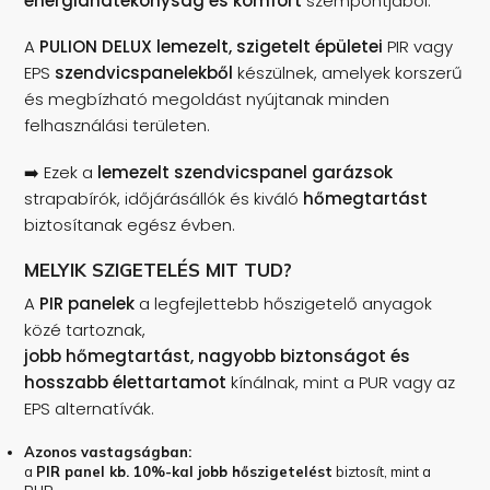
energiahatékonyság és komfort
szempontjából.
A
PULION DELUX lemezelt, szigetelt épületei
PIR vagy
EPS
szendvicspanelekből
készülnek, amelyek korszerű
és megbízható megoldást nyújtanak minden
felhasználási területen.
➡️ Ezek a
lemezelt szendvicspanel garázsok
strapabírók, időjárásállók és kiváló
hőmegtartást
biztosítanak egész évben.
MELYIK SZIGETELÉS MIT TUD?
A
PIR panelek
a legfejlettebb hőszigetelő anyagok
közé tartoznak,
jobb hőmegtartást, nagyobb biztonságot és
hosszabb élettartamot
kínálnak, mint a PUR vagy az
EPS alternatívák.
Azonos vastagságban:
a
PIR panel kb. 10%-kal jobb hőszigetelést
biztosít, mint a