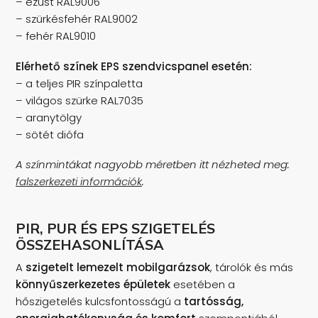
– ezüst RAL9006
– szürkésfehér RAL9002
– fehér RAL9010
Elérhető színek EPS szendvicspanel esetén:
– a teljes PIR színpaletta
– világos szürke RAL7035
– aranytölgy
– sötét diófa
A színmintákat nagyobb méretben itt nézheted meg:
falszerkezeti információk
.
PIR, PUR ÉS EPS SZIGETELÉS
ÖSSZEHASONLÍTÁSA
A
szigetelt lemezelt mobilgarázsok
, tárolók és más
könnyűszerkezetes épületek
esetében a
hőszigetelés kulcsfontosságú a
tartósság,