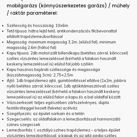
mobilgarázs (könnyűszerkezetes garázs) / műhely
/ raktár paraméterei:
Szélesség és hosszúság: 10x6m
Tető típusa: hátra lejtő tető, antikondenzációs filcbevonattal
ellátott trapézlemezborítással
Magasság: maximum magasság 3,2m, (elülső fal), minimum
magasság 2,6m (hátsó fal)
Kapu típusa: 2db motorizált billenőkapu (betétes zárral, kilinccsel)
széles vízszintes lemezeléssel (kérhető a falakon használt
keskeny lemezeléssel is) elülső fal jobb szélén
Kapu hasznos bejárati szélessége és magassága
(küszöbmagasság 3cm): 2,75×2,5m
Ajtó: 1db trapézlemez ajtó, gumitömítéssel ellátva (1x2m, jobbra
nyíló betétes zárral, kilinccsel, 1db ajtókitámasztóval) széles
vízszintes lemezeléssel (kérhető a falakon használt keskeny
lemezeléssel is) az elülső falon a kapu és a bal oldalfal között
Vázszerkezet: teljes egészében zártszelvényes, dupla
festékréteggel kezelt (fekete) acélváz
Szegélyezés: az épület sarkain és a tetőn
Szegecselés: az oldalfalakon a lemezborítással harmonizáló
színes szegecsek
Lemezborítás: I. osztályú színes trapézlemez – a teljes épület
vízszintes lemezborítással, a kapuk és az ajtó pedig széles