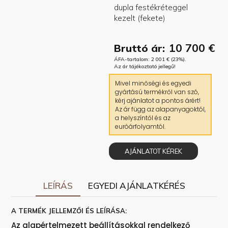
10 700
€
Bruttó ár:
ÁFA-tartalom:
2 001
€
(23%).
Az ár tájékoztató jellegű!
Mivel minőségi és egyedi
gyártású termékről van szó,
kérj ajánlatot a pontos árért!
Az ár függ az alapanyagoktól,
a helyszíntől és az
euróárfolyamtól.
AJÁNLATOT KÉREK
LEÍRÁS
EGYEDI AJÁNLATKÉRÉS
A TERMÉK JELLEMZŐI ÉS LEÍRÁSA:
Az alapértelmezett beállításokkal rendelkező