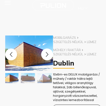
HU
MOBILGARÁZS
SZIGETELÉS NÉLKÜL
LEMEZ
MŰHELY / RAKTÁR
SZIGETELÉS NÉLKÜL
LEMEZ
Dublin
10x6m-es DELUX mobilgarázs /
műhely / raktár hátra lejtő
tetővel, világos aranytölgy
falakkal, 2db billenőkapuval,
ajtóval, szegélyekkel,
horganyzott vázszerkezettel,
vízszintes lemezborítással