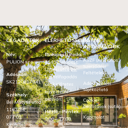
CÉGADATOK
ELÉRHETŐSÉGEK
EGYÉB
INFORMÁCIÓK
Név:
Budapesti iroda:
ÁSZF (Általános
PULION s.r.o.
1145 Budapest,
Szerződési
Uzsoki utca 26.
Feltételek)
Adószám:
Ügyfélfogadás
SK2120817941
Adatkezelési
csak előzetes
tájékoztató
egyeztetés
Székhely:
alapján.
Cookie-
Bél Mátyás utca
beállítások (sütik)
1162/34,
Hétfő – Péntek
Kapcsolat
077 01
9:00 – 17:00
Királyhelmec,