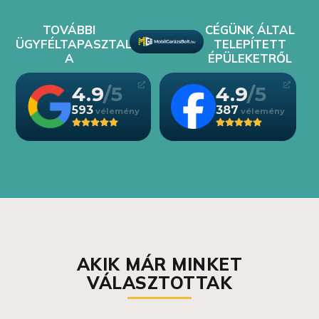
TOVÁBBI
CÉGÜNK ÁLTAL
ÜGYFÉLTAPASZTALATOK
TELEPÍTETT
A
ÉPÜLEKETRŐL
4.9
4.9
593
387
AKIK MÁR MINKET
VÁLASZTOTTAK