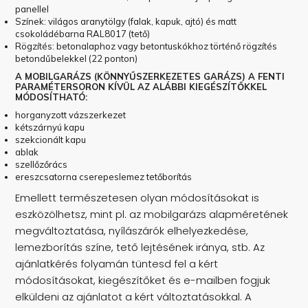
panellel
Színek: világos aranytölgy (falak, kapuk, ajtó) és matt
csokoládébarna RAL8017 (tető)
Rögzítés: betonalaphoz vagy betontuskókhoz történő rögzítés
betondűbelekkel (22 ponton)
A MOBILGARÁZS (KÖNNYŰSZERKEZETES GARÁZS) A FENTI
PARAMÉTERSORON KÍVÜL AZ ALÁBBI KIEGÉSZÍTŐKKEL
MÓDOSÍTHATÓ:
horganyzott vázszerkezet
kétszárnyú kapu
szekcionált kapu
ablak
szellőzőrács
ereszcsatorna cserepeslemez tetőborítás
Emellett természetesen olyan módosításokat is
eszközölhetsz, mint pl. az mobilgarázs alapméretének
megváltoztatása, nyílászárók elhelyezkedése,
lemezborítás színe, tető lejtésének iránya, stb. Az
ajánlatkérés folyamán tüntesd fel a kért
módosításokat, kiegészítőket és e-mailben fogjuk
elküldeni az ajánlatot a kért változtatásokkal. A