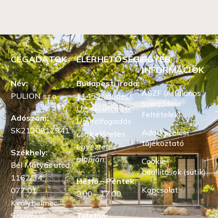
CÉGADATOK
ELÉRHETŐSÉGEK
EGYÉB
INFORMÁCIÓK
Név:
Budapesti iroda:
ÁSZF (Általános
PULION s.r.o.
1145 Budapest,
Szerződési
Uzsoki utca 26.
Feltételek)
Adószám:
Ügyfélfogadás
SK2120817941
Adatkezelési
csak előzetes
tájékoztató
egyeztetés
Székhely:
alapján.
Cookie-
Bél Mátyás utca
beállítások (sütik)
1162/34,
Hétfő – Péntek
Kapcsolat
077 01
9:00 – 17:00
Királyhelmec,
Szlovákia
Telefon: