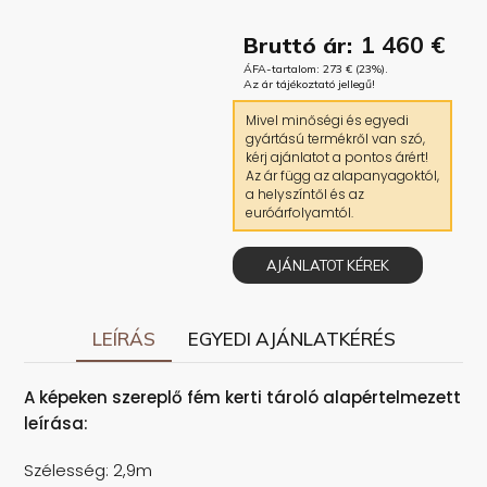
1 460
€
Bruttó ár:
ÁFA-tartalom:
273
€
(23%).
Az ár tájékoztató jellegű!
Mivel minőségi és egyedi
gyártású termékről van szó,
kérj ajánlatot a pontos árért!
Az ár függ az alapanyagoktól,
a helyszíntől és az
euróárfolyamtól.
AJÁNLATOT KÉREK
LEÍRÁS
EGYEDI AJÁNLATKÉRÉS
A képeken szereplő fém kerti tároló alapértelmezett
leírása:
Szélesség: 2,9m