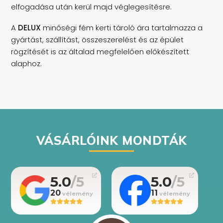
elfogadása után kerül majd véglegesítésre.
A
DELUX
minőségi fém kerti tároló ára tartalmazza a
gyártást, szállítást, összeszerelést és az épület
rögzítését is az általad megfelelően előkészített
alaphoz.
VÁSÁRLÓINK MONDTÁK
5.0
5.0
20
11