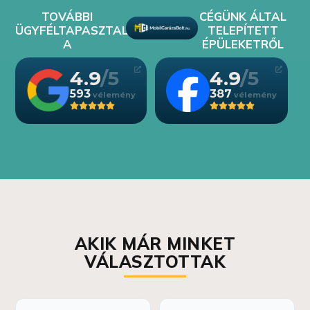
TOVÁBBI
CÉGÜNK ÁLTAL
ÜGYFÉLTAPASZTALATOK
TELEPÍTETT
A
ÉPÜLEKETRŐL
4.9
4.9
593
387
AKIK MÁR MINKET
VÁLASZTOTTAK