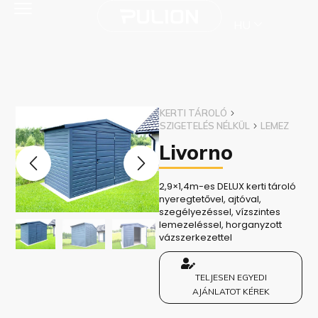
HU
KERTI TÁROLÓ
SZIGETELÉS NÉLKÜL
LEMEZ
Livorno
2,9×1,4m-es DELUX kerti tároló
nyeregtetővel, ajtóval,
szegélyezéssel, vízszintes
lemezeléssel, horganyzott
vázszerkezettel
TELJESEN EGYEDI
AJÁNLATOT KÉREK