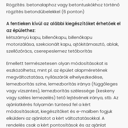
Rögzítés: betonalaphoz vagy betontuskókhoz történő
rögzítés betondűbelekkel (6 ponton)
A fentieken kívül az alábbi kiegészítőket érhetőek el
az épülethez:
kétszárnyú kapu, billenőkapu, billenőkapu
motorizálása, szekcionált kapu, ajtókitámasztó, ablak,
szellőzőrács, cserepeslemez tetőborítás
Emellett természetesen olyan módosításokat is
eszközölhetsz, mint pl. az épület alapméretének
megváltoztatása, nyílászárók elhelyezkedése,
lemezborítás színe, lemezborítás iránya (függőleges
vagy vízszintes), lemezborítás szélessége (keskeny
vagy széles lemezelés) tető lejtésének iránya, stb. Az
ajánlatkérés folyamán tüntesd fel a kért
módosításokat, kiegészítőket és e-mailben fogjuk
elküldeni az ajánlatot a kért változtatásokkal. A
rendelés csak a kért pontosítások és az ajánlat