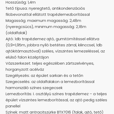
Hosszúság: 1,4m
Tető típusa: nyeregtető, antikondenzációs
filcbevonattal ellátott trapézlemezborítással
Magasság: maximum magasság: 2,48m
(nyeregcsúcs), minimum magasság: 2,18m
(oldalfalak)
Ajtó: 1db trapézlemez ajtó, gumitömítéssel ellátva
(0,9×1,95m, jobbra nyíló betétes zárral, kilinccsel, 1db
ajtókitámasztóval) széles, vízszintes lemezeléssel, az
elülső falon középtájon
Vázszerkezet: teljes egészében zártszelvényes,
horganyzott acélváz
Szegélyezés: az épület sarkain és a tetőn
Szegecselés: az oldalfalakon a lemezborítással
harmonizáló színes szegecsek
Lemezborítás: I. osztályú színes trapézlemez – a teljes
épület vízszintes lemezborítással, az ajtó pedig széles
panellel
Színek: matt antracitszürke BTX7016 (falak, ajtó, tető)