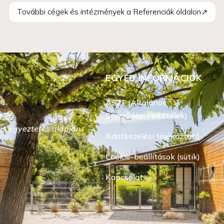
↗
További cégek és intézmények a Referenciák oldalon
EGYÉB INFORMÁCIÓK
ÁSZF (Általános
 26.
Szerződési Feltételek)
s egyeztetés alapján.
Adatkezelési tájékoztató
Cookie-beállítások (sütik)
Kapcsolat