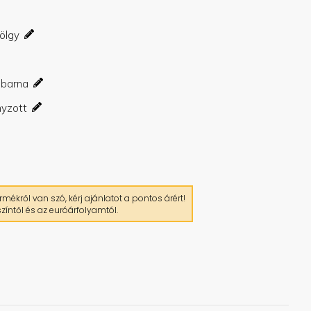
mékről van szó, kérj ajánlatot a pontos árért!
zíntől és az euróárfolyamtól.