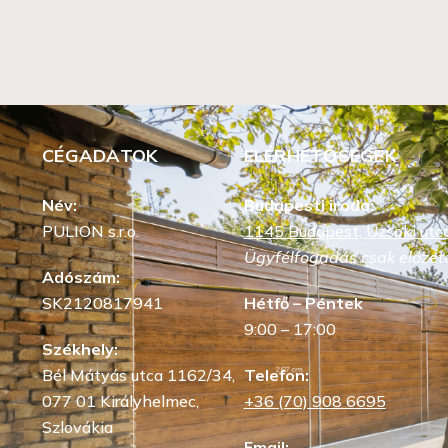
CÉGADATOK
ELÉRHETŐSÉGEK
Név:
Budapesti iroda:
PULION s.r.o.
1145 Budapest, Uzsoki utca
Ügyfélfogadás csak előzete
Adószám:
SK2120817941
Hétfő – Péntek
9:00 – 17:00
Székhely:
Bél Mátyás utca 1162/34,
Telefon:
077 01 Királyhelmec,
+36 (70) 908 6695
Szlovákia
Email: