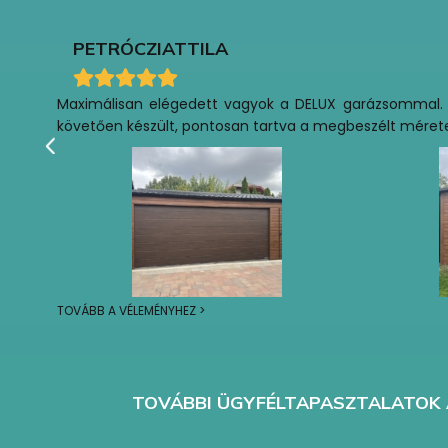
PETRÓCZI
ATTILA
Maximálisan elégedett vagyok a DELUX garázsommal. 202
követően készült, pontosan tartva a megbeszélt méretezés
TOVÁBB A VÉLEMÉNYHEZ >
TOVÁBBI ÜGYFÉLTAPASZTALATOK 