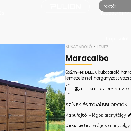
raktár
és
Tudástár
HU
Kapcsolat
KUKATÁROLÓ
LEMEZ
Maracaibo
6x2m-es DELUX kukatároló hátra l
lemezeléssel, horganyzott vázsz
TELJESEN EGYEDI AJÁNLATOT
SZÍNEK ÉS TOVÁBBI OPCIÓK
Kapu/ajtó
Dekorbetét