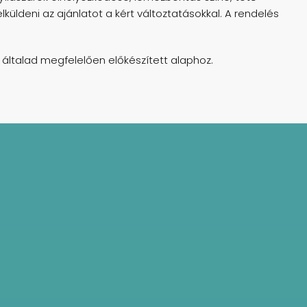
lküldeni az ajánlatot a kért változtatásokkal. A rendelés
z általad megfelelően előkészített alaphoz.