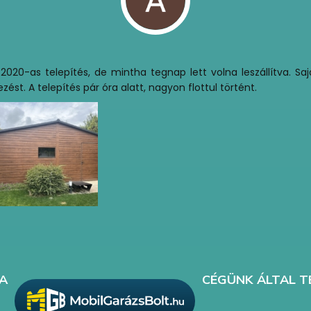
0-as telepítés, de mintha tegnap lett volna leszállítva. Sajá
t. A telepítés pár óra alatt, nagyon flottul történt.
A
CÉGÜNK ÁLTAL T