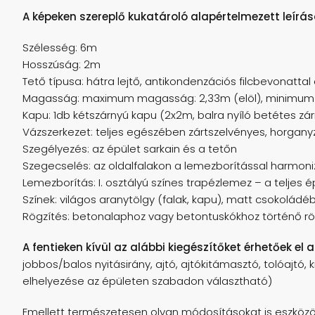
A képeken szereplő kukatároló alapértelmezett leírás
Szélesség: 6m
Hosszúság: 2m
Tető típusa: hátra lejtő, antikondenzációs filcbevonattal
Magasság: maximum magasság: 2,33m (elöl), minimum 
Kapu: 1db kétszárnyú kapu (2x2m, balra nyíló betétes zárra
Vázszerkezet: teljes egészében zártszelvényes, horgany
Szegélyezés: az épület sarkain és a tetőn
Szegecselés: az oldalfalakon a lemezborítással harmoni
Lemezborítás: I. osztályú színes trapézlemez – a teljes
Színek: világos aranytölgy (falak, kapu), matt csokoládé
Rögzítés: betonalaphoz vagy betontuskókhoz történő r
A fentieken kívül az alábbi kiegészítőket érhetőek el 
jobbos/balos nyitásirány, ajtó, ajtókitámasztó, tolóajtó
elhelyezése az épületen szabadon választható)
Emellett természetesen olyan módosításokat is eszközöl