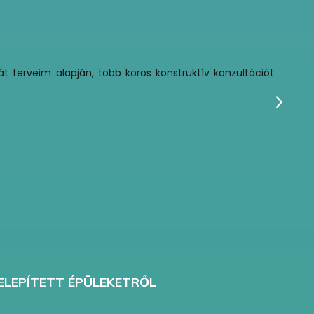
t terveim alapján, több körös konstruktív konzultációt
K
T
ELEPÍTETT ÉPÜLEKETRŐL