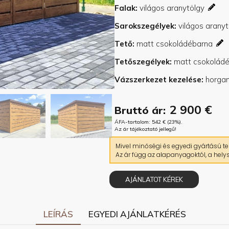
Falak
Sarokszegélyek
Tető
Tetőszegélyek
Vázszerkezet kezelése
2 900
€
Bruttó ár:
ÁFA-tartalom:
542
€
(23%).
Az ár tájékoztató jellegű!
Mivel minőségi és egyedi gyártású ter
Az ár függ az alapanyagoktól, a helys
AJÁNLATOT KÉREK
LEÍRÁS
EGYEDI AJÁNLATKÉRÉS