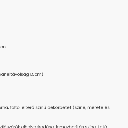
lon
 paneltávolság 1,5cm)
rna, faltól eltérő színű dekorbetét (színe, mérete és
ílászárók elhelyezkedése, lemezborítás színe, tető