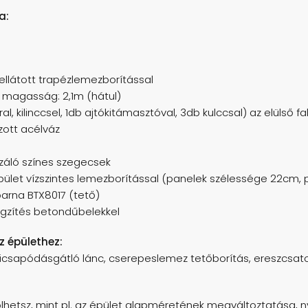
a:
 ellátott trapézlemezborítással
magasság: 2,1m (hátul)
l, kilinccsel, 1db ajtókitámasztóval, 3db kulccsal) az elülső fa
zott acélváz
záló színes szegecsek
 épület vízszintes lemezborítással (panelek szélessége 22cm,
barna BTX8017 (tető)
ögzítés betondűbelekkel
az épülethez:
, kicsapódásgátló lánc, cserepeslemez tetőborítás, ereszcsato
hetsz, mint pl. az épület alapméretének megváltoztatása, ny