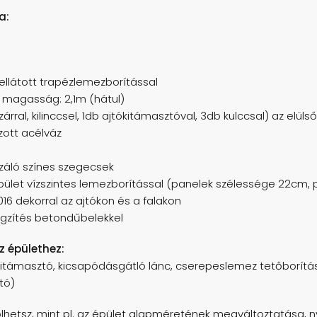
a:
 ellátott trapézlemezborítással
magasság: 2,1m (hátul)
rral, kilinccsel, 1db ajtókitámasztóval, 3db kulccsal) az elülső
zott acélváz
záló színes szegecsek
 épület vízszintes lemezborítással (panelek szélessége 22cm,
7016 dekorral az ajtókon és a falakon
ögzítés betondűbelekkel
az épülethez:
ókitámasztó, kicsapódásgátló lánc, cserepeslemez tetőborítás,
tó)
hetsz, mint pl. az épület alapméretének megváltoztatása, ny