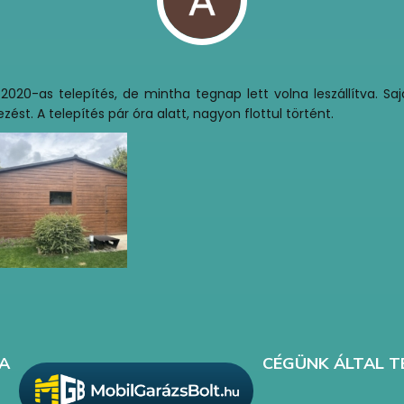
0-as telepítés, de mintha tegnap lett volna leszállítva. Sajá
t. A telepítés pár óra alatt, nagyon flottul történt.
A
CÉGÜNK ÁLTAL T