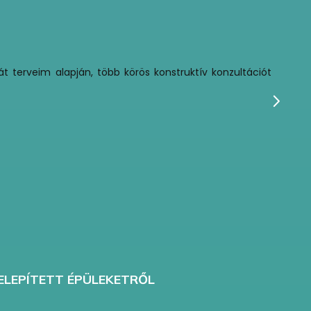
t terveim alapján, több körös konstruktív konzultációt
K
T
ELEPÍTETT ÉPÜLEKETRŐL