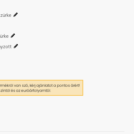
mékről van szó, kérj ajánlatot a pontos árért!
zíntől és az euróárfolyamtól.