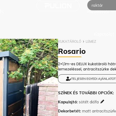
raktár
és
Tudástár
HU
Kapcsolat
KUKATÁROLÓ
LEMEZ
Rosario
2×1,1m-es DELUX kukatároló hátra 
lemezeléssel, antracitszürke dek
TELJESEN EGYEDI AJÁNLATOT
SZÍNEK ÉS TOVÁBBI OPCIÓK
Kapu/ajtó
Dekorbetét