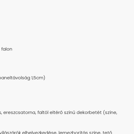
 falon
 paneltávolság 1,5cm)
 ereszcsatorna, faltól eltérő színű dekorbetét (színe,
ílászárók elhelyezkedése, lemezborítás színe, tető