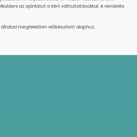
lküldeni az ajánlatot a kért változtatásokkal. A rendelés
z általad megfelelően előkészített alaphoz.