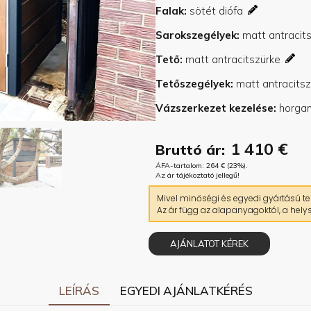
Falak
Sarokszegélyek
Tető
Tetőszegélyek
Vázszerkezet kezelése
1 410
€
Bruttó ár:
ÁFA-tartalom:
264
€
(23%).
Az ár tájékoztató jellegű!
Mivel minőségi és egyedi gyártású ter
Az ár függ az alapanyagoktól, a helys
AJÁNLATOT KÉREK
LEÍRÁS
EGYEDI AJÁNLATKÉRÉS