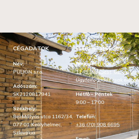
CÉGADATOK
ELÉRHETŐSÉGEK
Név:
Budapesti iroda:
PULION s.r.o.
1145 Budapest, Uzsoki utca
Ügyfélfogadás csak előzete
Adószám:
SK2120817941
Hétfő – Péntek
9:00 – 17:00
Székhely:
Bél Mátyás utca 1162/34,
Telefon:
077 01 Királyhelmec,
+36 (70) 908 6695
Szlovákia
Email: