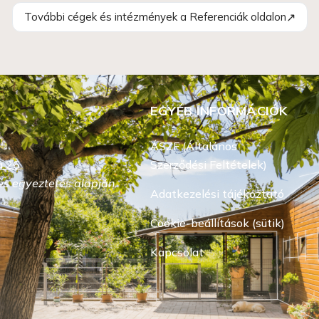
↗
További cégek és intézmények a Referenciák oldalon
EGYÉB INFORMÁCIÓK
ÁSZF (Általános
 26.
Szerződési Feltételek)
s egyeztetés alapján.
Adatkezelési tájékoztató
Cookie-beállítások (sütik)
Kapcsolat