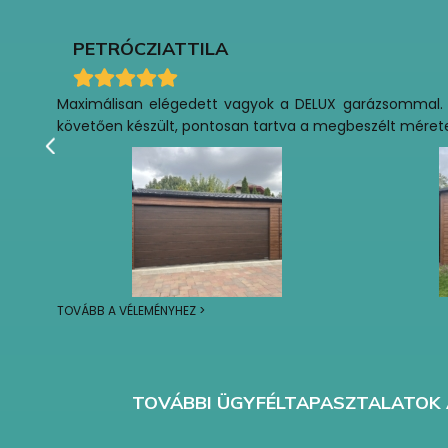
PETRÓCZI
ATTILA
Maximálisan elégedett vagyok a DELUX garázsommal. 202
követően készült, pontosan tartva a megbeszélt méretezés
TOVÁBB A VÉLEMÉNYHEZ >
TOVÁBBI ÜGYFÉLTAPASZTALATOK 