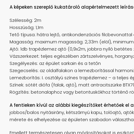
A képeken szereplő kukatároló alapértelmezett leírás
Szélesség: 2m
Hosszúság: 1,1m
Tető típusa: hátra lejtő, antikondenzációs filcbevonattal
Magasság: maximum magasság: 2,33m (elöl), minimum 
Ajtó: 1db trapézlemez ajtó (0,9x2m, jobbra nyíló betétes zá
Vázszerkezet: teljes egészében zártszelvényes, horgany
Szegélyezés: az épület sarkain és a tetőn
Szegecselés: az oldalfalakon a lemezborítással harmoni
Lemezborítás: I. osztályú színes trapézlemez – a teljes
Színek: sötét diófa (falak, ajtó), matt antracitszürke BTX
Rögzítés: betonalaphoz vagy betontuskókhoz történő r
A fentieken kívül az alábbi kiegészítőket érhetőek el 
jobbos/balos nyitásirány, kétszárnyú kapu, tolóajtó, ajt
mérete és elhelyezése az épületen szabadon választha
Emellett természetesen olyan módosításokat is eszközöl