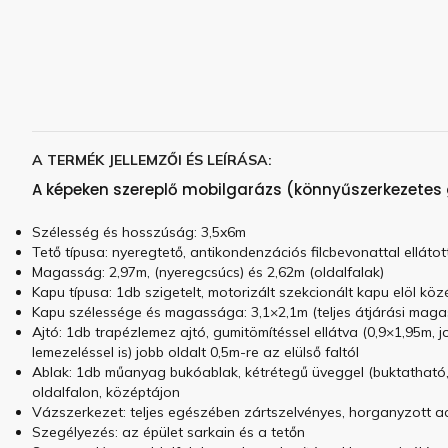
A TERMÉK JELLEMZŐI ÉS LEÍRÁSA:
A képeken szereplő mobilgarázs (könnyűszerkezetes 
Szélesség és hosszúság: 3,5x6m
Tető típusa: nyeregtető, antikondenzációs filcbevonattal elláto
Magasság: 2,97m, (nyeregcsúcs) és 2,62m (oldalfalak)
Kapu típusa: 1db szigetelt, motorizált szekcionált kapu elöl kö
Kapu szélessége és magassága: 3,1×2,1m (teljes átjárási maga
Ajtó: 1db trapézlemez ajtó, gumitömítéssel ellátva (0,9×1,95m, j
lemezeléssel is) jobb oldalt 0,5m-re az elülső faltól
Ablak: 1db műanyag bukóablak, kétrétegű üveggel (buktatható, 
oldalfalon, középtájon
Vázszerkezet: teljes egészében zártszelvényes, horganyzott a
Szegélyezés: az épület sarkain és a tetőn