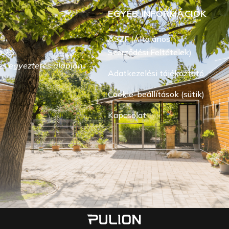
EGYÉB INFORMÁCIÓK
ÁSZF (Általános
 26.
Szerződési Feltételek)
s egyeztetés alapján.
Adatkezelési tájékoztató
Cookie-beállítások (sütik)
Kapcsolat