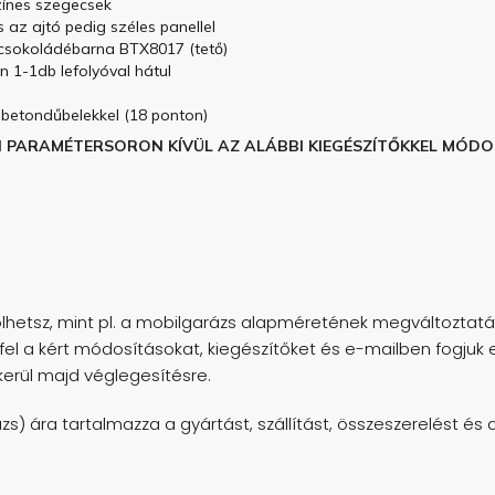
zínes szegecsek
s az ajtó pedig széles panellel
tt csokoládébarna BTX8017 (tető)
n 1-1db lefolyóval hátul
 betondűbelekkel (18 ponton)
I PARAMÉTERSORON KÍVÜL AZ ALÁBBI KIEGÉSZÍTŐKKEL MÓDO
hetsz, mint pl. a mobilgarázs alapméretének megváltoztatása
fel a kért módosításokat, kiegészítőket és e-mailben fogjuk e
kerül majd véglegesítésre.
 ára tartalmazza a gyártást, szállítást, összeszerelést és a