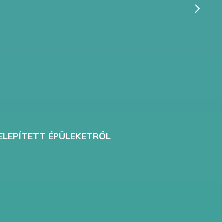
T
ELEPÍTETT ÉPÜLEKETRŐL