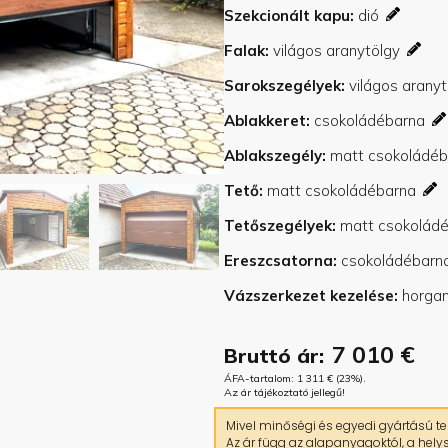
Szekcionált kapu
Falak
Sarokszegélyek
Ablakkeret
Ablakszegély
Tető
Tetőszegélyek
Ereszcsatorna
Vázszerkezet kezelése
7 010
€
Bruttó ár:
ÁFA-tartalom:
1 311
€
(23%).
Az ár tájékoztató jellegű!
Mivel minőségi és egyedi gyártású ter
Az ár függ az alapanyagoktól, a helys