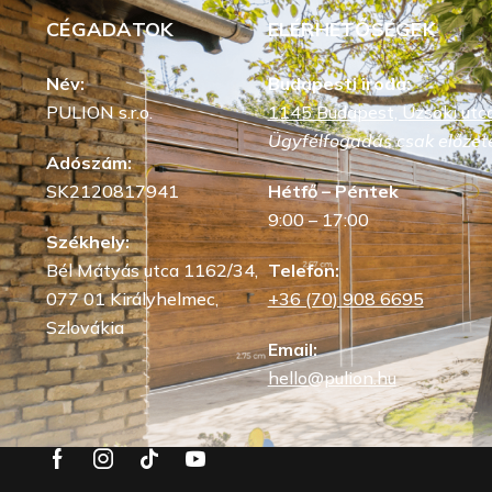
CÉGADATOK
ELÉRHETŐSÉGEK
Név:
Budapesti iroda:
PULION s.r.o.
1145 Budapest, Uzsoki utca
Ügyfélfogadás csak előzete
Adószám:
SK2120817941
Hétfő – Péntek
9:00 – 17:00
Székhely:
Bél Mátyás utca 1162/34,
Telefon:
077 01 Királyhelmec,
+36 (70) 908 6695
Szlovákia
Email:
hello@pulion.hu