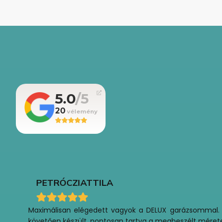
5.0
20
PETRÓCZI
ATTILA
Maximálisan elégedett vagyok a DELUX garázsommal. 202
követően készült, pontosan tartva a megbeszélt méretezés