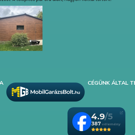
A
CÉGÜNK ÁLTAL T
4.9
387