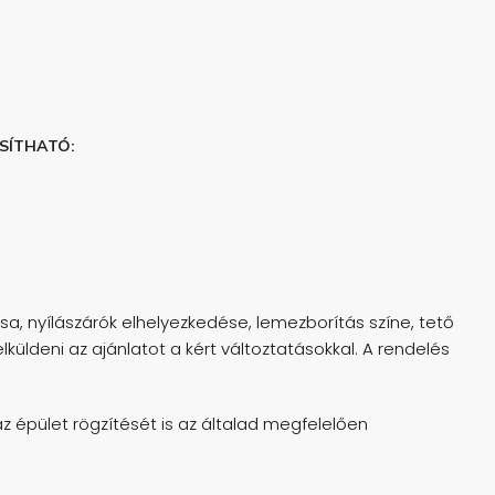
SÍTHATÓ:
, nyílászárók elhelyezkedése, lemezborítás színe, tető
lküldeni az ajánlatot a kért változtatásokkal. A rendelés
z épület rögzítését is az általad megfelelően