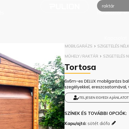
raktár
és
Tudástár
HU
Kapcsolat
MOBILGARÁZS
SZIGETELÉS NÉL
MŰHELY / RAKTÁR
SZIGETELÉS N
Tortosa
6x6m-es DELUX mobilgarázs balra 
szegélyekkel, ereszcsatornával, 
TELJESEN EGYEDI AJÁNLATOT
SZÍNEK ÉS TOVÁBBI OPCIÓK
Kapu/ajtó