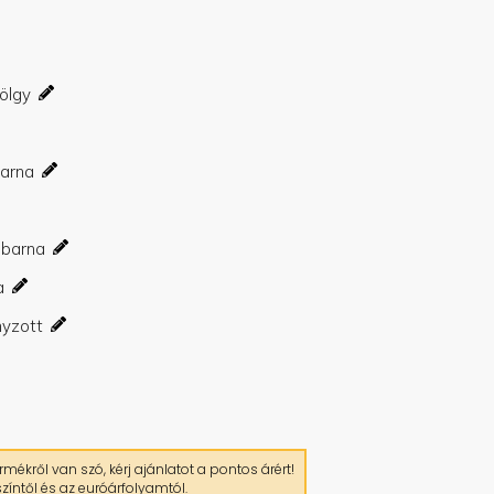
mékről van szó, kérj ajánlatot a pontos árért!
zíntől és az euróárfolyamtól.