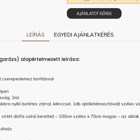
AJÁNLATOT KÉREK
LEÍRÁS
EGYEDI AJÁNLATKÉRÉS
garázs) alapértelmezett leírása:
tt cserepeslemez borítással
zépen
sság: 2m)
obbra nyíló betétes zárral, kilinccsel, 1db ajtókitámasztóval) széles 
sötét diófa színű kerettel) – 100cm széles x 70cm magas – az ablak
célváz