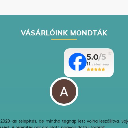
VÁSÁRLÓINK MONDTÁK
5.0
11
0-as telepítés, de mintha tegnap lett volna leszállítva. Sajá
t. A telepítés pár óra alatt, nagyon flottul történt.