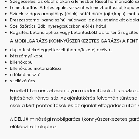
Szegecselés: az oldalfalakon a lemezborítással harmonizáló s
Lemezborítás: A teljes épület vízszintes lemezborítással, kapu é
Színek: világos aranytölgy (falak), sötét diófa (ajtó,kapu), ma
Ereszcsatorna: barna színű, műanyag, az épület mindkét oldalá
Szellőzőrács: 2db, nyeregcsúcsban elől és hátul
Rögzítés: betonalaphoz vagy betontuskókhoz történő rögzítés
A MOBILGARÁZS (KÖNNYŰSZERKEZETES GARÁZS) A FENT
dupla festékréteggel kezelt (barna/fekete) acélváz
kétszárnyú kapu
billenőkapu
billenőkapu motorizálása
ajtókitámasztó
szellőzőrács
Emellett természetesen olyan módosításokat is eszközöl
lejtésének iránya, stb. Az ajánlatkérés folyamán tüntesd 
csak a kért pontosítások és az ajánlat elfogadása után 
A
DELUX
minőségi mobilgarázs (könnyűszerkezetes garázs)
előkészített alaphoz.