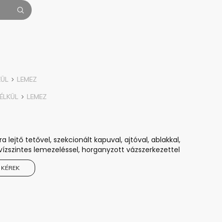
KÜL
LEMEZ
ÉLKÜL
LEMEZ
lejtő tetővel, szekcionált kapuval, ajtóval, ablakkal,
vízszintes lemezeléssel, horganyzott vázszerkezettel
 KÉREK