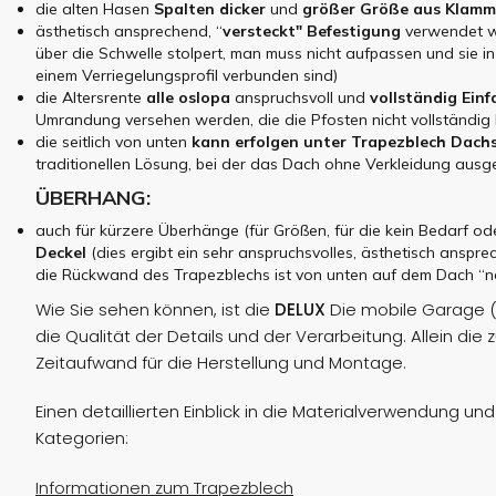
die alten Hasen
Spalten
dicker
und
größer
Größe
aus Klamm
ästhetisch ansprechend, “
versteckt"
Befestigung
verwendet we
über die Schwelle stolpert, man muss nicht aufpassen und sie in
einem Verriegelungsprofil verbunden sind)
die Altersrente
alle
oslopa
anspruchsvoll und
vollständig
Einf
Umrandung versehen werden, die die Pfosten nicht vollständig
die seitlich von unten
kann erfolgen unter
Trapezblech
Dachs
traditionellen Lösung, bei der das Dach ohne Verkleidung ausg
ÜBERHANG:
auch für kürzere Überhänge (für Größen, für die kein Bedarf o
Deckel
(dies ergibt ein sehr anspruchsvolles, ästhetisch anspre
die Rückwand des Trapezblechs ist von unten auf dem Dach “n
Wie Sie sehen können, ist die
DELUX
Die mobile Garage (
die Qualität der Details und der Verarbeitung. Allein di
Zeitaufwand für die Herstellung und Montage.
Einen detaillierten Einblick in die Materialverwendung 
Kategorien:
Informationen zum Trapezblech