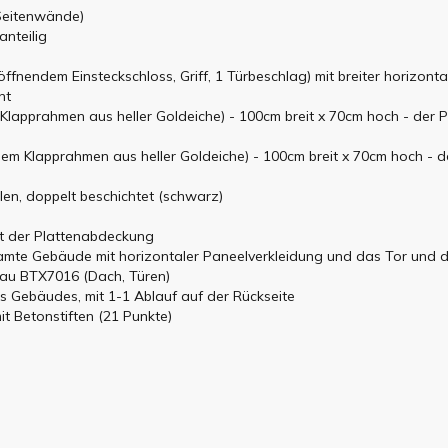
(Seitenwände)
anteilig
 öffnendem Einsteckschloss, Griff, 1 Türbeschlag) mit breiter horizo
nt
m Klapprahmen aus heller Goldeiche) - 100cm breit x 70cm hoch - der P
nem Klapprahmen aus heller Goldeiche) - 100cm breit x 70cm hoch - de
en, doppelt beschichtet (schwarz)
it der Plattenabdeckung
samte Gebäude mit horizontaler Paneelverkleidung und das Tor und di
rau BTX7016 (Dach, Türen)
es Gebäudes, mit 1-1 Ablauf auf der Rückseite
t Betonstiften (21 Punkte)