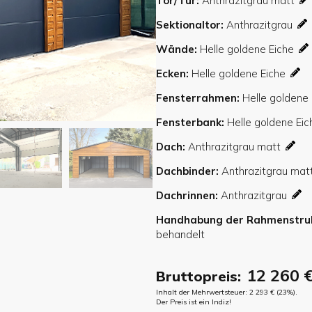
Tor/Tür
Sektionaltor
Wände
Ecken
Fensterrahmen
Fensterbank
Dach
Dachbinder
Dachrinnen
Handhabung der Rahmenstru
12 260
Bruttopreis:
Inhalt der Mehrwertsteuer:
2 293
€
(23%).
Der Preis ist ein Indiz!