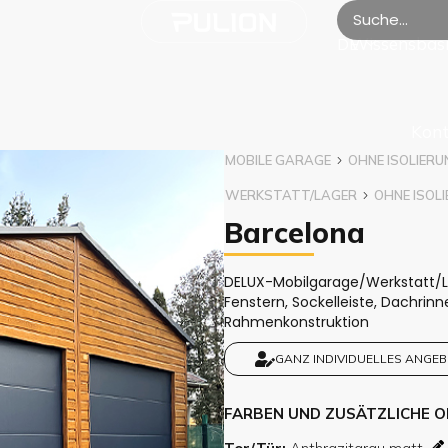
Wissensbas
DE
Kont
MOBILE GARAGE
OHNE ISOLIERU
WERKSTATT/LAGER
OHNE ISOL
Barcelona
DELUX-Mobilgarage/Werkstatt/La
Fenstern, Sockelleiste, Dachrinn
Rahmenkonstruktion
GANZ INDIVIDUELLES ANGEB
FARBEN UND ZUSÄTZLICHE 