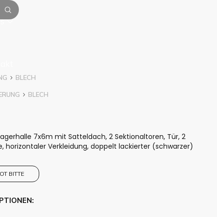
is
akt
NG
BLECH
IERUNG
BLECH
gerhalle 7x6m mit Satteldach, 2 Sektionaltoren, Tür, 2
e, horizontaler Verkleidung, doppelt lackierter (schwarzer)
OT BITTE
OPTIONEN