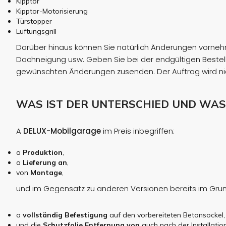
Kipptor
Kipptor-Motorisierung
Türstopper
Lüftungsgrill
Darüber hinaus können Sie natürlich Änderungen vornehme
Dachneigung usw. Geben Sie bei der endgültigen Bestel
gewünschten Änderungen zusenden. Der Auftrag wird nic
WAS IST DER UNTERSCHIED UND WAS
A
DELUX-Mobilgarage
im Preis inbegriffen:
a
Produktion
,
a
Lieferung an
,
von
Montage
,
und im Gegensatz zu anderen Versionen bereits im Grun
a
vollständig
Befestigung
auf den vorbereiteten Betonsockel,
und die
Schutzfolie
Entfernung von
auch nach der Installation