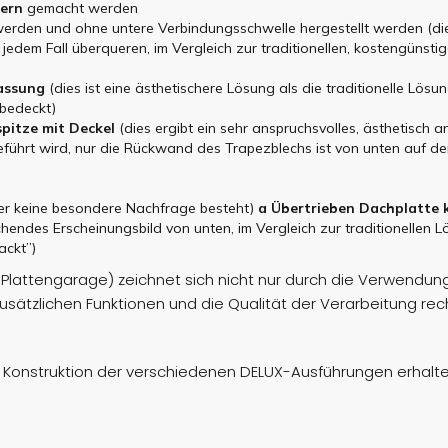
ern
gemacht werden
rden und ohne untere Verbindungsschwelle hergestellt werden (die
 jedem Fall überqueren, im Vergleich zur traditionellen, kostengünsti
assung
(dies ist eine ästhetischere Lösung als die traditionelle Lösu
 bedeckt)
pitze
mit Deckel
(dies ergibt ein sehr anspruchsvolles, ästhetisch 
eführt wird, nur die Rückwand des Trapezblechs ist von unten auf d
der keine besondere Nachfrage besteht)
a
Übertrieben
Dachplatte
chendes Erscheinungsbild von unten, im Vergleich zur traditionellen 
ackt”)
Plattengarage) zeichnet sich nicht nur durch die Verwendun
e zusätzlichen Funktionen und die Qualität der Verarbeitung r
und Konstruktion der verschiedenen DELUX-Ausführungen erhalt