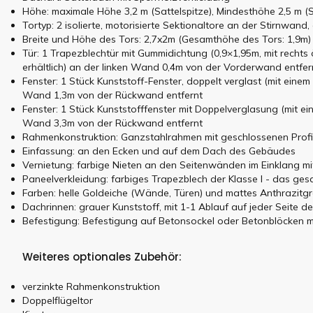
Höhe: maximale Höhe 3,2 m (Sattelspitze), Mindesthöhe 2,5 m 
Tortyp: 2 isolierte, motorisierte Sektionaltore an der Stirnwand, 
Breite und Höhe des Tors: 2,7x2m (Gesamthöhe des Tors: 1,9m)
Tür: 1 Trapezblechtür mit Gummidichtung (0,9×1,95m, mit rechts
erhältlich) an der linken Wand 0,4m von der Vorderwand entfer
Fenster: 1 Stück Kunststoff-Fenster, doppelt verglast (mit eine
Wand 1,3m von der Rückwand entfernt
Fenster: 1 Stück Kunststofffenster mit Doppelverglasung (mit ei
Wand 3,3m von der Rückwand entfernt
Rahmenkonstruktion: Ganzstahlrahmen mit geschlossenen Profil
Einfassung: an den Ecken und auf dem Dach des Gebäudes
Vernietung: farbige Nieten an den Seitenwänden im Einklang m
Paneelverkleidung: farbiges Trapezblech der Klasse I - das ge
Farben: helle Goldeiche (Wände, Türen) und mattes Anthrazitg
Dachrinnen: grauer Kunststoff, mit 1-1 Ablauf auf jeder Seite d
Befestigung: Befestigung auf Betonsockel oder Betonblöcken mi
Weiteres optionales Zubehör:
verzinkte Rahmenkonstruktion
Doppelflügeltor