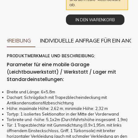
ab.
IN DEN WARENKORB
SCHREIBUNG
INDIVIDUELLE ANFRAGE FÜR EIN ANGE
PRODUKTMERKMALE UND BESCHREIBUNG:
Parameter für eine mobile Garage
(Leichtbauwerkstatt) / Werkstatt / Lager mit
Standardeinstellungen:
Breite und Länge: 6×5,8m
Dachart: Schrägdach mit Trapezblecheindeckung mit
Antikondensationsfilzbeschichtung
Höhe: maximale Höhe: 2,62 m, minimale Höhe: 2,32 m
Tortyp: 1 isoliertes Sektionaltor in der Mitte der Vorderwand
Torbreite und -höhe: 5,1x2m (Durchfahrtshöhe insgesamt: 1,9m)
Tür: 1 Trapezblechtür mit Gummidichtung (0,9×1,95m, mit links
öffnendem Einsteckschloss, Griff, 1 Türkonsole) mit breiter
horizontaler Verkleidung (auch mit schmaler Verkleidung an den