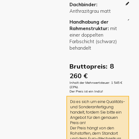
Dachbinder
Handhabung der
Rahmenstruktur
8
Bruttopreis:
260
€
Inhalt der Mehrwertsteuer:
1 545
€
(23%).
Der Preis ist ein Indiz!
Da es sich um eine Qualitäts-
und Sonderanfertigung
handelt, fordern Sie bitte ein
Angebot für den genauen
Preis an!
Der Preis hängt von den
Rohstoffen, dem Standort
und dem Euro-Wechselkurs