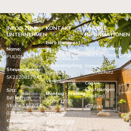
INFOS ZUM
KONTAKT
ANDERE
UNTERNEHMEN
INFORMATIONEN
Büro Budapest:
AGB (Allgemeine
Name:
1145 Budapest,
Geschäftsbedingung
PULION s.r.o.
Uzsoki utca 26.
Kundenempfang
Hinweis zum
Steuernummer:
Datenschutz
nur nach
SK2120817941
Vereinbarung.
Cookie-
Einstellungen
Sitz:
Montag - Freitag
(Cookies)
Bél Mátyás
9:00 - 17:00
Straße 1162/34,
Kontakt
077 01
Telefon:
Királyhelmec,
+36 (70) 908
Slowakei
6695