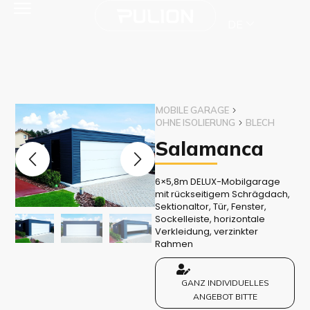
DE
MOBILE GARAGE
OHNE ISOLIERUNG
BLECH
Salamanca
6×5,8m DELUX-Mobilgarage
mit rückseitigem Schrägdach,
Sektionaltor, Tür, Fenster,
Sockelleiste, horizontale
Verkleidung, verzinkter
Rahmen
GANZ INDIVIDUELLES
ANGEBOT BITTE