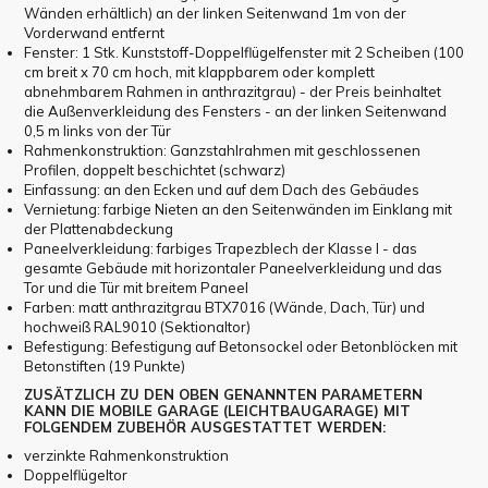
Wänden erhältlich) an der linken Seitenwand 1m von der
Vorderwand entfernt
Fenster: 1 Stk. Kunststoff-Doppelflügelfenster mit 2 Scheiben (100
cm breit x 70 cm hoch, mit klappbarem oder komplett
abnehmbarem Rahmen in anthrazitgrau) - der Preis beinhaltet
die Außenverkleidung des Fensters - an der linken Seitenwand
0,5 m links von der Tür
Rahmenkonstruktion: Ganzstahlrahmen mit geschlossenen
Profilen, doppelt beschichtet (schwarz)
Einfassung: an den Ecken und auf dem Dach des Gebäudes
Vernietung: farbige Nieten an den Seitenwänden im Einklang mit
der Plattenabdeckung
Paneelverkleidung: farbiges Trapezblech der Klasse I - das
gesamte Gebäude mit horizontaler Paneelverkleidung und das
Tor und die Tür mit breitem Paneel
Farben: matt anthrazitgrau BTX7016 (Wände, Dach, Tür) und
hochweiß RAL9010 (Sektionaltor)
Befestigung: Befestigung auf Betonsockel oder Betonblöcken mit
Betonstiften (19 Punkte)
ZUSÄTZLICH ZU DEN OBEN GENANNTEN PARAMETERN
KANN DIE MOBILE GARAGE (LEICHTBAUGARAGE) MIT
FOLGENDEM ZUBEHÖR AUSGESTATTET WERDEN:
verzinkte Rahmenkonstruktion
Doppelflügeltor