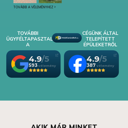
TOVÁBB A VÉLEMÉNYHEZ >
TOVÁBBI
CÉGÜNK ÁLTAL
ÜGYFÉLTAPASZTALATOK
TELEPÍTETT
A
ÉPÜLEKETRŐL
4.9
4.9
593
387
AKIK MÁR MINKET