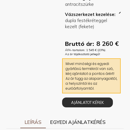
Vázszerkezet kezelése
8 260
€
Bruttó ár:
ÁFA-tartalom:
1 545
€
(23%).
Az ár tájékoztató jellegű!
Mivel minőségi és egyedi
gyártású termékről van szó,
kérj ajánlatot a pontos árért!
Az ár függ az alapanyagoktól,
a helyszíntől és az
euróárfolyamtól.
AJÁNLATOT KÉREK
LEÍRÁS
EGYEDI AJÁNLATKÉRÉS