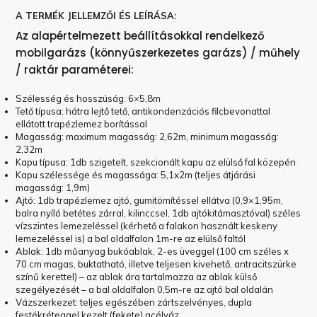
A TERMÉK JELLEMZŐI ÉS LEÍRÁSA:
Az alapértelmezett beállításokkal rendelkező
mobilgarázs (könnyűszerkezetes garázs) / műhely
/ raktár paraméterei:
Szélesség és hosszúság: 6×5,8m
Tető típusa: hátra lejtő tető, antikondenzációs filcbevonattal
ellátott trapézlemez borítással
Magasság: maximum magasság: 2,62m, minimum magasság:
2,32m
Kapu típusa: 1db szigetelt, szekcionált kapu az elülső fal közepén
Kapu szélessége és magassága: 5,1x2m (teljes átjárási
magasság: 1,9m)
Ajtó: 1db trapézlemez ajtó, gumitömítéssel ellátva (0,9×1,95m,
balra nyíló betétes zárral, kilinccsel, 1db ajtókitámasztóval) széles
vízszintes lemezeléssel (kérhető a falakon használt keskeny
lemezeléssel is) a bal oldalfalon 1m-re az elülső faltól
Ablak: 1db műanyag bukóablak, 2-es üveggel (100 cm széles x
70 cm magas, buktatható, illetve teljesen kivehető, antracitszürke
színű kerettel) – az ablak ára tartalmazza az ablak külső
szegélyezését – a bal oldalfalon 0,5m-re az ajtó bal oldalán
Vázszerkezet: teljes egészében zártszelvényes, dupla
festékréteggel kezelt (fekete) acélváz