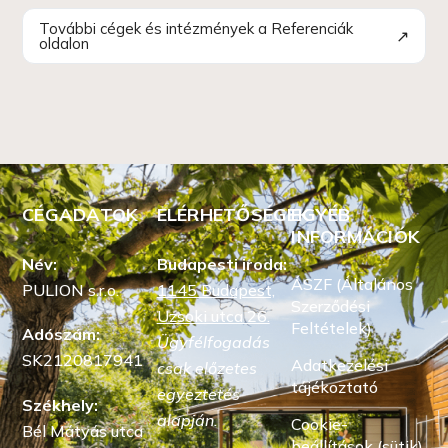
További cégek és intézmények a Referenciák
↗
oldalon
CÉGADATOK
ELÉRHETŐSÉGEK
EGYÉB
INFORMÁCIÓK
Név:
Budapesti iroda:
ÁSZF (Általános
PULION s.r.o.
1145 Budapest,
Szerződési
Uzsoki utca 26.
Feltételek)
Adószám:
Ügyfélfogadás
SK2120817941
Adatkezelési
csak előzetes
tájékoztató
egyeztetés
Székhely:
alapján.
Cookie-
Bél Mátyás utca
beállítások (sütik)