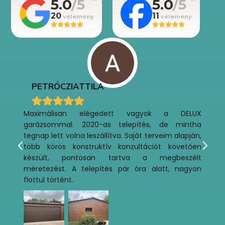
5.0
5.0
20
11
PETRÓCZI
ATTILA
Maximálisan elégedett vagyok a DELUX
garázsommal. 2020-as telepítés, de mintha
tegnap lett volna leszállítva. Saját terveim alapján,
több körös konstruktív konzultációt követően
készült, pontosan tartva a megbeszélt
méretezést. A telepítés pár óra alatt, nagyon
flottul történt.