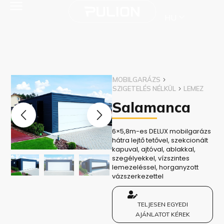
HU
MOBILGARÁZS
SZIGETELÉS NÉLKÜL
LEMEZ
Salamanca
6×5,8m-es DELUX mobilgarázs
hátra lejtő tetővel, szekcionált
kapuval, ajtóval, ablakkal,
szegélyekkel, vízszintes
lemezeléssel, horganyzott
vázszerkezettel
TELJESEN EGYEDI
AJÁNLATOT KÉREK