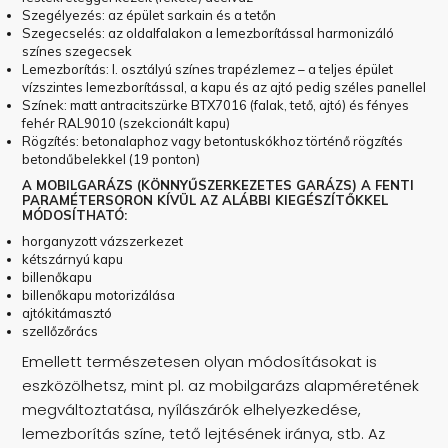
Szegélyezés: az épület sarkain és a tetőn
Szegecselés: az oldalfalakon a lemezborítással harmonizáló
színes szegecsek
Lemezborítás: I. osztályú színes trapézlemez – a teljes épület
vízszintes lemezborítással, a kapu és az ajtó pedig széles panellel
Színek: matt antracitszürke BTX7016 (falak, tető, ajtó) és fényes
fehér RAL9010 (szekcionált kapu)
Rögzítés: betonalaphoz vagy betontuskókhoz történő rögzítés
betondűbelekkel (19 ponton)
A MOBILGARÁZS (KÖNNYŰSZERKEZETES GARÁZS) A FENTI
PARAMÉTERSORON KÍVÜL AZ ALÁBBI KIEGÉSZÍTŐKKEL
MÓDOSÍTHATÓ:
horganyzott vázszerkezet
kétszárnyú kapu
billenőkapu
billenőkapu motorizálása
ajtókitámasztó
szellőzőrács
Emellett természetesen olyan módosításokat is
eszközölhetsz, mint pl. az mobilgarázs alapméretének
megváltoztatása, nyílászárók elhelyezkedése,
lemezborítás színe, tető lejtésének iránya, stb. Az