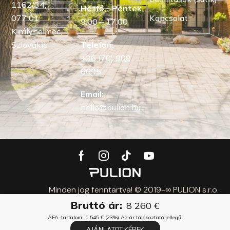
1162/34,
Hétfő – Péntek
Kapcsolat
077 01
9:00 – 17:00
Királyhelmec,
Szlovákia
Telefon:
+36 (70) 908
6695
Email:
hello@pulion.hu
Minden jog fenntartva! © 2019-∞ PULION s.r.o.
Bruttó ár:
8 260
€
ÁFA-tartalom:
1 545
€
(23%).
Az ár tájékoztató jellegű!
AJÁNLATOT KÉREK